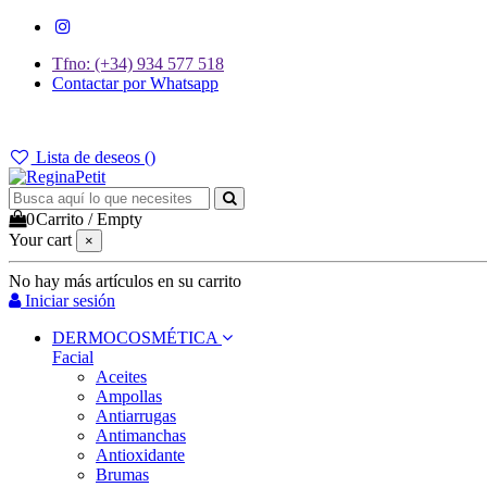
Tfno: (+34) 934 577 518
Contactar por Whatsapp
GASTOS DE ENVÍO 2,95€ | GRATIS A PARTIR DE 39€
Lista de deseos (
)
0
Carrito
/
Empty
Your cart
×
No hay más artículos en su carrito
Iniciar sesión
DERMOCOSMÉTICA
Facial
Aceites
Ampollas
Antiarrugas
Antimanchas
Antioxidante
Brumas