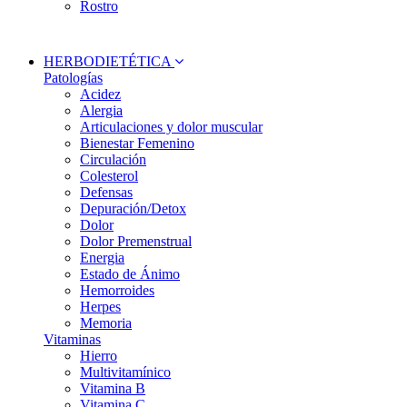
Rostro
HERBODIETÉTICA
Patologías
Acidez
Alergia
Articulaciones y dolor muscular
Bienestar Femenino
Circulación
Colesterol
Defensas
Depuración/Detox
Dolor
Dolor Premenstrual
Energia
Estado de Ánimo
Hemorroides
Herpes
Memoria
Vitaminas
Hierro
Multivitamínico
Vitamina B
Vitamina C