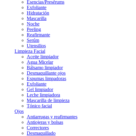
Esencias/Presérums
Exfoliante
Hidratación
Mascarilla
Noche
Peeling
Reafirmante
Serúm
Utensilios
Limpieza Facial
Aceite limpiador
Agua Micelar
Bálsamo limpiador
Desmaquillante ojos
Espumas limpadoras
Exfoliante
Gel limpiador
Leche limpiadora
Mascarilla de limpieza
Tónico facial
Ojos
Antiarrugas y reafirmantes
Antiojeras y bolsas
Correctores
Desmaquillado