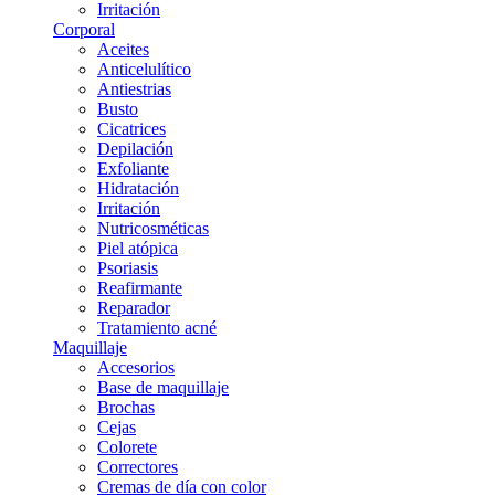
Irritación
Corporal
Aceites
Anticelulítico
Antiestrias
Busto
Cicatrices
Depilación
Exfoliante
Hidratación
Irritación
Nutricosméticas
Piel atópica
Psoriasis
Reafirmante
Reparador
Tratamiento acné
Maquillaje
Accesorios
Base de maquillaje
Brochas
Cejas
Colorete
Correctores
Cremas de día con color