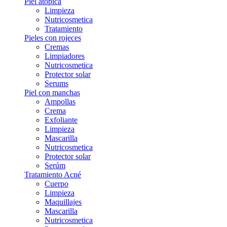
Piel atópica
Limpieza
Nutricosmetica
Tratamiento
Pieles con rojeces
Cremas
Limpiadores
Nutricosmetica
Protector solar
Serums
Piel con manchas
Ampollas
Crema
Exfoliante
Limpieza
Mascarilla
Nutricosmetica
Protector solar
Serúm
Tratamiento Acné
Cuerpo
Limpieza
Maquillajes
Mascarilla
Nutricosmetica