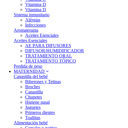
Vitamina D
Vitamina D
Sistema inmunitario
Alérgias
Infecciones
Aromaterapia
Aceites Esenciales
Aceites Esenciales
AE PARA DIFUSORES
DIFUSOR/HUMIDIFICADOR
TRATAMIENTO ORAL
TRATAMIENTO TÓPICO
Perdida de peso
MATERNIDAD
Canastilla del bebé
Biberones y Tetinas
Broches
Canastilla
Chupetes
Higiene nasal
Juguetes
Primeros dientes
Toallitas
Alimentación bebé
Cereales y potitos