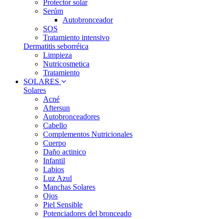
Protector solar
Serúm
Autobronceador
SOS
Tratamiento intensivo
Dermatitis seborréica
Limpieza
Nutricosmetica
Tratamiento
SOLARES
Solares
Acné
Aftersun
Autobronceadores
Cabello
Complementos Nutricionales
Cuerpo
Daño actinico
Infantil
Labios
Luz Azul
Manchas Solares
Ojos
Piel Sensible
Potenciadores del bronceado