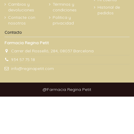
Cambios y
Términos y
Historial de
devoluciones
condiciones
pedidos
Contacte con
Politica y
nosotros
privacidad
Contacto
Farmacia Regina Petit
Carrer del Rosselló, 284, 08037 Barcelona
934 57 75 18
info@reginapetit.com
@Farmacia Regina Petit