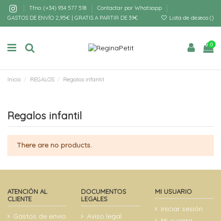
Tfno: (+34) 934 577 518
Contactar por Whatsapp
GASTOS DE ENVÍO 2,95€ | GRATIS A PARTIR DE 39€
Lista de deseos (
)
0
Inicio
REGALOS
Regalos infantil
Regalos infantil
There are no products.
ATENCIÓN AL
DOCUMENTOS
MI USUARIO
CLIENTE
LEGALES
Iniciar sesión
Gastos de envío
Aviso legal
Mi cuenta