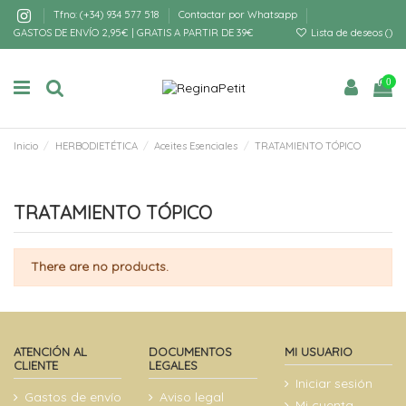
Tfno: (+34) 934 577 518
Contactar por Whatsapp
GASTOS DE ENVÍO 2,95€ | GRATIS A PARTIR DE 39€
Lista de deseos (
)
0
Inicio
HERBODIETÉTICA
Aceites Esenciales
TRATAMIENTO TÓPICO
TRATAMIENTO TÓPICO
There are no products.
ATENCIÓN AL
DOCUMENTOS
MI USUARIO
CLIENTE
LEGALES
Iniciar sesión
Gastos de envío
Aviso legal
Mi cuenta