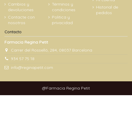
Cambios y
Términos y
Historial de
devoluciones
condiciones
pedidos
Contacte con
Politica y
nosotros
privacidad
Contacto
Farmacia Regina Petit
Carrer del Rosselló, 284, 08037 Barcelona
934 57 75 18
info@reginapetit.com
@Farmacia Regina Petit