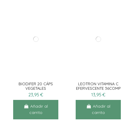
BIODIFER 20 CÁPS
LEOTRON VITAMINA C
VEGETALES
EFERVESCENTE 36COMP
+ 18 GRATIS
23,95 €
13,95 €
Añadir al
Añadir al
carrito
carrito