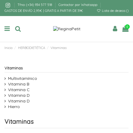
Tfno: (+34) 934 577 518
Contactar por Whatsapp
GASTOS DE ENVÍO 2,95€ | GRATIS A PARTIR DE 39€
Lista de deseos (
)
0
Inicio
HERBODIETÉTICA
Vitaminas
Vitaminas
Multivitamínico
Vitamina B
Vitamina C
Vitamina D
Vitamina D
Hierro
Vitaminas