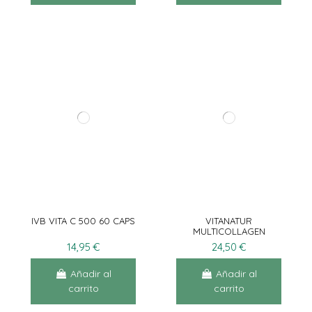
IVB VITA C 500 60 CAPS
VITANATUR
MULTICOLLAGEN
30CÁPS
14,95 €
24,50 €
Añadir al
Añadir al
carrito
carrito