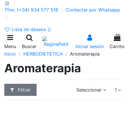
Tfno: (+34) 934 577 518
Contactar por Whatsapp
GASTOS DE ENVÍO 2,95€ | GRATIS A PARTIR DE 39€
Lista de deseos (
)
0
Menu
Buscar
Iniciar sesión
Carrito
Inicio
HERBODIETÉTICA
Aromaterapia
Aromaterapia
Filtrar
Seleccionar
1