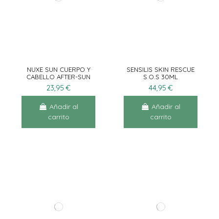
NUXE SUN CUERPO Y
SENSILIS SKIN RESCUE
CABELLO AFTER-SUN
S.O.S 30ML
750ML
23,95 €
44,95 €
Añadir al
Añadir al
carrito
carrito