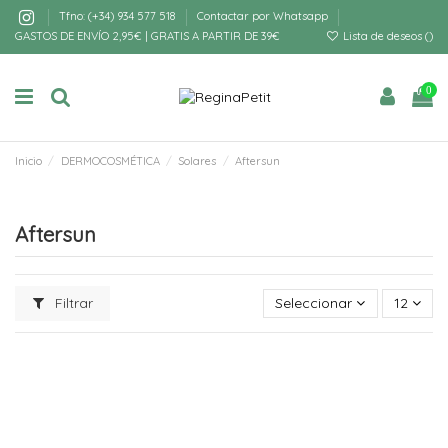
Tfno: (+34) 934 577 518
Contactar por Whatsapp
GASTOS DE ENVÍO 2,95€ | GRATIS A PARTIR DE 39€
Lista de deseos (
)
0
Inicio
DERMOCOSMÉTICA
Solares
Aftersun
Aftersun
Filtrar
Seleccionar
12