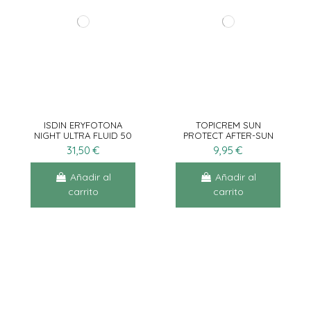
ISDIN ERYFOTONA
TOPICREM SUN
NIGHT ULTRA FLUID 50
PROTECT AFTER-SUN
mL
200ML
31,50 €
9,95 €
Añadir al
Añadir al
carrito
carrito