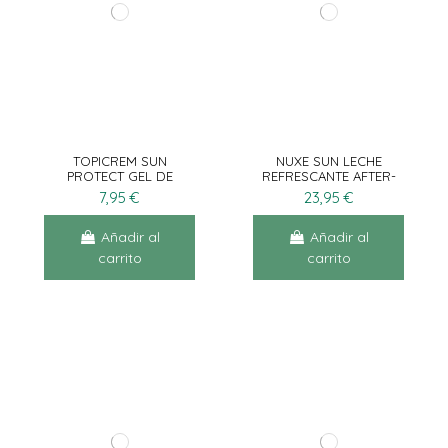
TOPICREM SUN
NUXE SUN LECHE
PROTECT GEL DE
REFRESCANTE AFTER-
DUCHA 200ML
SUN 400ML
7,95 €
23,95 €
Añadir al
Añadir al
carrito
carrito