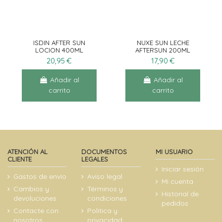
ISDIN AFTER SUN
NUXE SUN LECHE
LOCION 400ML
AFTERSUN 200ML
20,95 €
17,90 €
Añadir al
Añadir al
carrito
carrito
ATENCIÓN AL
DOCUMENTOS
MI USUARIO
CLIENTE
LEGALES
Iniciar sesión
Gastos de envío
Aviso legal
Mi cuenta
Cambios y
Términos y
Historial de
devoluciones
condiciones
pedidos
Contacte con
Politica y
nosotros
privacidad