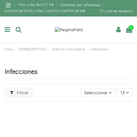
Tfno: (+34) 934 577 518
Contactar por Whatsapp
GASTOS DE ENVÍO 2,95€ | GRATIS A PARTIR DE 39€
Lista de deseos (
)
0
Inicio
HERBODIETÉTICA
Sistema inmunitario
Infecciones
Infecciones
Filtrar
Seleccionar
13