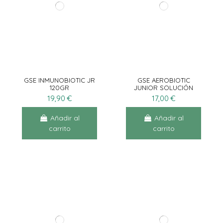
GSE INMUNOBIOTIC JR
GSE AEROBIOTIC
120GR
JUNIOR SOLUCIÓN
PARA AEROSOL10AMP X
19,90 €
17,00 €
5ML
Añadir al
Añadir al
carrito
carrito