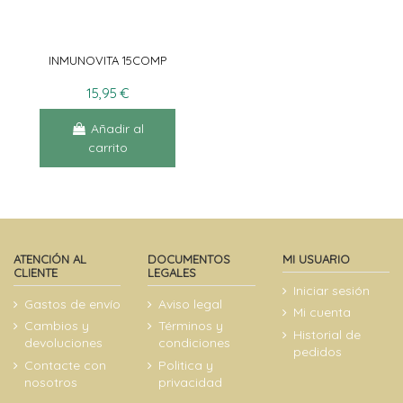
INMUNOVITA 15COMP
15,95 €
Añadir al
carrito
ATENCIÓN AL
DOCUMENTOS
MI USUARIO
CLIENTE
LEGALES
Iniciar sesión
Gastos de envío
Aviso legal
Mi cuenta
Cambios y
Términos y
Historial de
devoluciones
condiciones
pedidos
Contacte con
Politica y
nosotros
privacidad