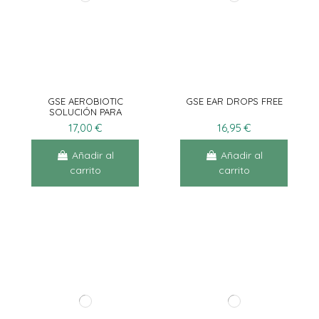
GSE AEROBIOTIC
GSE EAR DROPS FREE
SOLUCIÓN PARA
AEROSOL 10AMP X 5ML
17,00 €
16,95 €
Añadir al
Añadir al
carrito
carrito