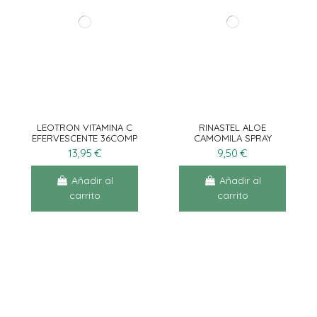
LEOTRON VITAMINA C
RINASTEL ALOE
EFERVESCENTE 36COMP
CAMOMILA SPRAY
+ 18 GRATIS
NASAL 125 ML
13,95 €
9,50 €
Añadir al
Añadir al
carrito
carrito