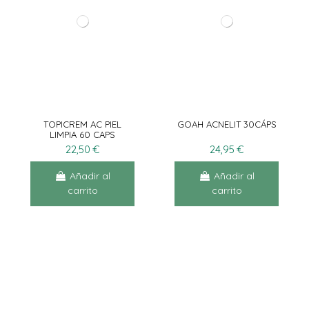
TOPICREM AC PIEL
GOAH ACNELIT 30CÁPS
LIMPIA 60 CAPS
22,50 €
24,95 €
Añadir al
Añadir al
carrito
carrito