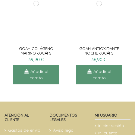
GOAH COLÁGENO
GOAH ANTIOXIDANTE
MARINO 60CÁPS
NOCHE 60CÁPS
39,90 €
36,90 €
Añadir al
Añadir al
carrito
carrito
ATENCIÓN AL
DOCUMENTOS
MI USUARIO
CLIENTE
LEGALES
Iniciar sesión
Gastos de envío
Aviso legal
Mi cuenta