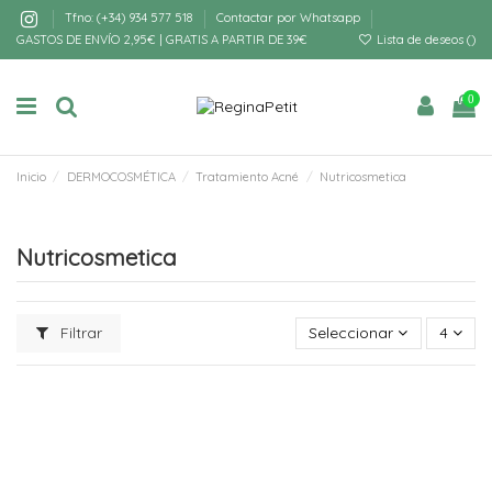
Tfno: (+34) 934 577 518
Contactar por Whatsapp
GASTOS DE ENVÍO 2,95€ | GRATIS A PARTIR DE 39€
Lista de deseos (
)
0
Inicio
DERMOCOSMÉTICA
Tratamiento Acné
Nutricosmetica
Nutricosmetica
Filtrar
Seleccionar
4