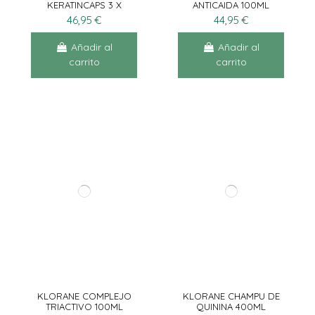
KERATINCAPS 3 X
ANTICAIDA 100ML
30CÁPS
46,95 €
44,95 €
Añadir al
Añadir al
carrito
carrito
KLORANE COMPLEJO
KLORANE CHAMPU DE
TRIACTIVO 100ML
QUININA 400ML