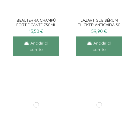
BEAUTERRA CHAMPÚ
LAZARTIGUE SÉRUM
FORTIFICANTE 750ML
THICKER ANTICAÍDA 50
ML
13,50 €
59,90 €
Añadir al
Añadir al
carrito
carrito