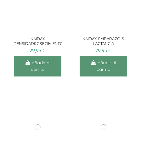
KAIDAX
KAIDAX EMBARAZO &
DENSIDAD&CRECIMIENTO
LACTANCIA
60CAPS
29,95 €
29,95 €
Añadir al
Añadir al
carrito
carrito