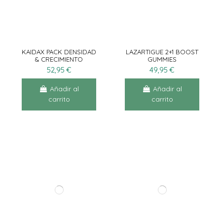
KAIDAX PACK DENSIDAD
LAZARTIGUE 2+1 BOOST
& CRECIMIENTO
GUMMIES
2X60CAPS
52,95 €
49,95 €
Añadir al
Añadir al
carrito
carrito