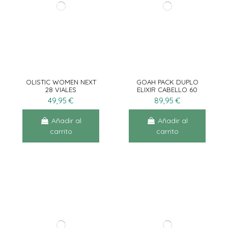
OLISTIC WOMEN NEXT
GOAH PACK DUPLO
28 VIALES
ELIXIR CABELLO 60
VIALES
49,95 €
89,95 €
Añadir al
Añadir al
carrito
carrito