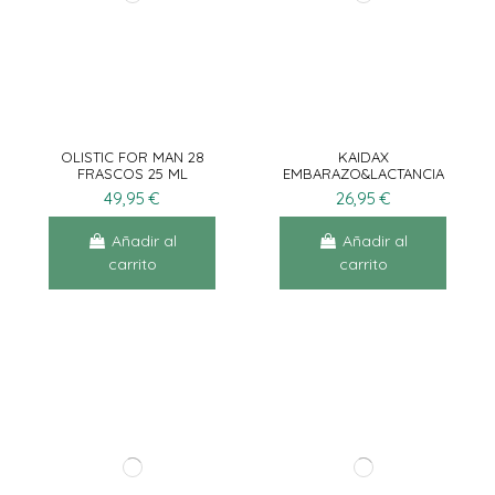
OLISTIC FOR MAN 28
KAIDAX
FRASCOS 25 ML
EMBARAZO&LACTANCIA
60 CAPS
49,95 €
26,95 €
Añadir al
Añadir al
carrito
carrito