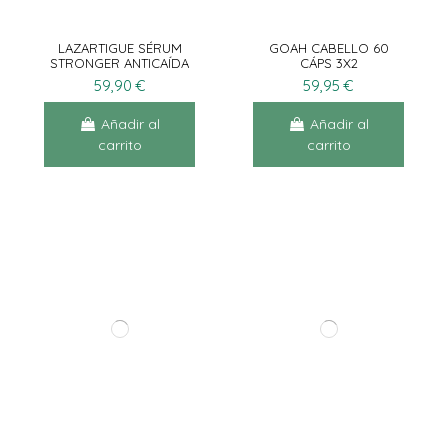
LAZARTIGUE SÉRUM
GOAH CABELLO 60
STRONGER ANTICAÍDA
CÁPS 3X2
50 ML
59,90 €
59,95 €
Añadir al
Añadir al
carrito
carrito