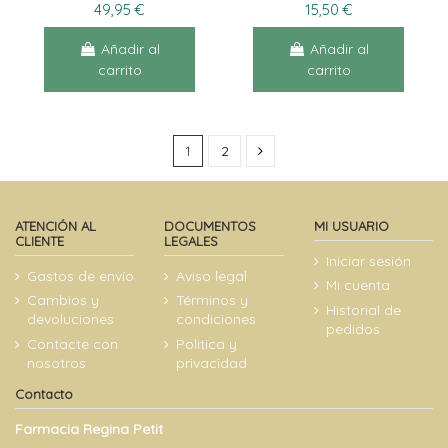
49,95 €
15,50 €
Añadir al
Añadir al
carrito
carrito
1
2
ATENCIÓN AL
DOCUMENTOS
MI USUARIO
CLIENTE
LEGALES
Iniciar sesión
Gastos de envío
Aviso legal
Mi cuenta
Cambios y
Términos y
Historial de
devoluciones
condiciones
pedidos
Contacte con
Politica y
nosotros
privacidad
Contacto
Farmacia Regina Petit