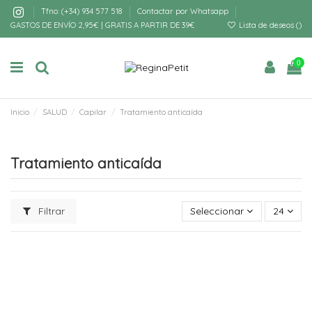
Tfno: (+34) 934 577 518
Contactar por Whatsapp
GASTOS DE ENVÍO 2,95€ | GRATIS A PARTIR DE 39€
Lista de deseos (
)
0
Inicio
SALUD
Capilar
Tratamiento anticaída
Tratamiento anticaída
Filtrar
Seleccionar
24