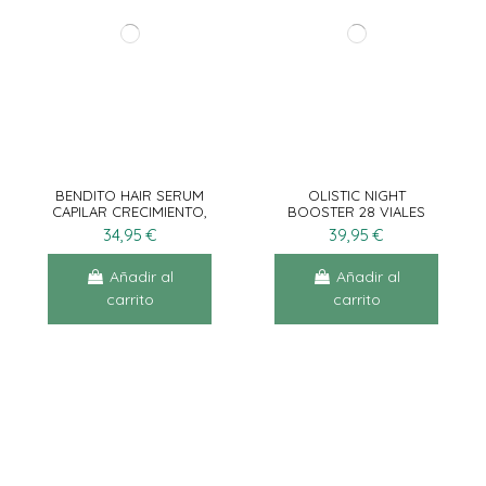
BENDITO HAIR SERUM
OLISTIC NIGHT
CAPILAR CRECIMIENTO,
BOOSTER 28 VIALES
DENSIDAD Y GROSOR
34,95 €
39,95 €
50ML
Añadir al
Añadir al
carrito
carrito