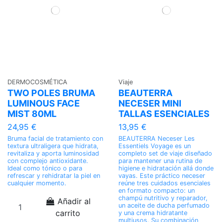
DERMOCOSMÉTICA
Viaje
TWO POLES BRUMA
BEAUTERRA
LUMINOUS FACE
NECESER MINI
MIST 80ML
TALLAS ESENCIALES
24,95 €
13,95 €
Bruma facial de tratamiento con
BEAUTERRA Neceser Les
textura ultraligera que hidrata,
Essentiels Voyage es un
revitaliza y aporta luminosidad
completo set de viaje diseñado
con complejo antioxidante.
para mantener una rutina de
Ideal como tónico o para
higiene e hidratación allá donde
refrescar y rehidratar la piel en
vayas. Este práctico neceser
cualquier momento.
reúne tres cuidados esenciales
en formato compacto: un
champú nutritivo y reparador,
Añadir al
un aceite de ducha perfumado
carrito
y una crema hidratante
multiusos. Su combinación