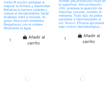
forman una protección física en
frente IR Acción antiedad al
la superficie. Alta protección
mejorar la firmeza y elasticidad
UVA: previene la aparición de
Refuerza la barrera cutánea y
manchas oscuras, incluido el
reduce el enrojecimiento facial
melasma. Todo tipo de pieles
Acabado mate e invisble, no
sensibles e hipersensibles al
graso Absorción inmediata
sol. Rostro. Eficacia aprobada
Respetuoso con el océano
bajo control dermatológico,...
Resistente al agua
Añadir al
Añadir al
carrito
carrito