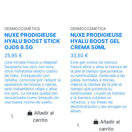
DERMOCOSMÉTICA
DERMOCOSMÉTICA
NUXE PRODIGIEUSE
NUXE PRODIGIEUSE
HYALU BOOST STICK
HYALU BOOST GEL
OJOS 8.5G
CREMA 50ML
25,95 €
33,50 €
¡Una mirada fresca y relajada!
Este gel-crema de textura
Despierta tus ojos con este
fresca afina y alisa la textura de
stick hidratante efecto cubito
la piel al tiempo que potencia
de hielo. Enriquecido con
su luminosidad. Dedicada a las
cafeína, conocida por reducir la
pieles normales a mixtas,
apariencia de bolsas y ojeras,
mejora la calidad de la piel al
este tratamiento relaja y alisa
tiempo que potencia su
los ojos. La mirada queda tan
luminosidad. La piel se hidrata
descansada como después de
y la barrera cutánea se
una buena noche de sueño.
refuerza, y las líneas de
deshidratación y las arrugas se
alisan.
Añadir al
carrito
Añadir al
carrito