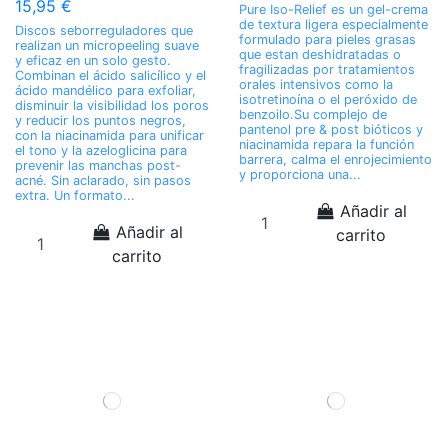
15,95 €
Pure Iso-Relief es un gel-crema
de textura ligera especialmente
Discos seborreguladores que
formulado para pieles grasas
realizan un micropeeling suave
que estan deshidratadas o
y eficaz en un solo gesto.
fragilizadas por tratamientos
Combinan el ácido salicílico y el
orales intensivos como la
ácido mandélico para exfoliar,
isotretinoína o el peróxido de
disminuir la visibilidad los poros
benzoilo.​ Su complejo de
y reducir los puntos negros,
pantenol pre & post bióticos y
con la niacinamida para unificar
niacinamida repara la función
el tono y la azeloglicina para
barrera, calma el enrojecimiento
prevenir las manchas post-
y proporciona una...
acné. Sin aclarado, sin pasos
extra. Un formato...
Añadir al
Añadir al
carrito
carrito