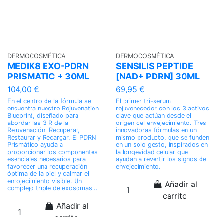
DERMOCOSMÉTICA
DERMOCOSMÉTICA
MEDIK8 EXO-PDRN
SENSILIS PEPTIDE
PRISMATIC + 30ML
[NAD+ PDRN] 30ML
104,00 €
69,95 €
En el centro de la fórmula se
El primer tri-serum
encuentra nuestro Rejuvenation
rejuvenecedor con los 3 activos
Blueprint, diseñado para
clave que actúan desde el
abordar las 3 R de la
origen del envejecimiento. Tres
Rejuvenación: Recuperar,
innovadoras fórmulas en un
Restaurar y Recargar. El PDRN
mismo producto, que se funden
Prismático ayuda a
en un solo gesto, inspirados en
proporcionar los componentes
la longevidad celular que
esenciales necesarios para
ayudan a revertir los signos de
favorecer una recuperación
envejecimiento.
óptima de la piel y calmar el
enrojecimiento visible. Un
Añadir al
complejo triple de exosomas...
carrito
Añadir al