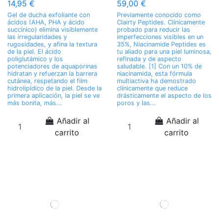
14,95 €
59,00 €
Gel de ducha exfoliante con
Previamente conocido como
ácidos (AHA, PHA y ácido
Clairty Peptides. Clínicamente
succínico) elimina visiblemente
probado para reducir las
las irregularidades y
imperfecciones visibles en un
rugosidades, y afina la textura
35%, Niacinamide Peptides es
de la piel. El ácido
tu aliado para una piel luminosa,
poliglutámico y los
refinada y de aspecto
potenciadores de aquaporinas
saludable. [1] Con un 10% de
hidratan y refuerzan la barrera
niacinamida, esta fórmula
cutánea, respetando el film
multiactiva ha demostrado
hidrolipídico de la piel. Desde la
clínicamente que reduce
primera aplicación, la piel se ve
drásticamente el aspecto de los
más bonita, más...
poros y las...
Añadir al
Añadir al
carrito
carrito