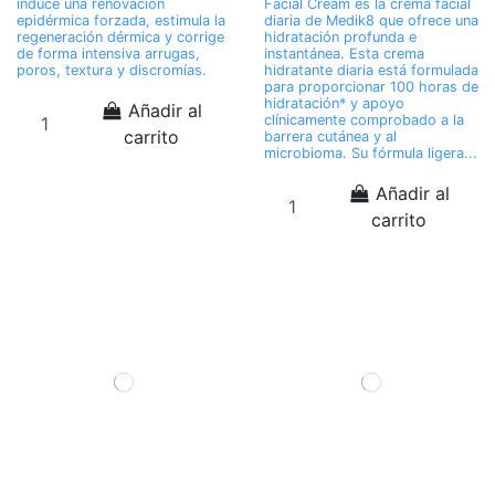
induce una renovación
Facial Cream es la crema facial
epidérmica forzada, estimula la
diaria de Medik8 que ofrece una
regeneración dérmica y corrige
hidratación profunda e
de forma intensiva arrugas,
instantánea. Esta crema
poros, textura y discromías.
hidratante diaria está formulada
para proporcionar 100 horas de
hidratación* y apoyo
Añadir al
clínicamente comprobado a la
carrito
barrera cutánea y al
microbioma. Su fórmula ligera...
Añadir al
carrito