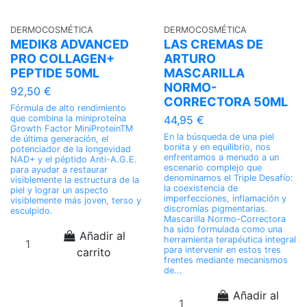
DERMOCOSMÉTICA
DERMOCOSMÉTICA
MEDIK8 ADVANCED
LAS CREMAS DE
PRO COLLAGEN+
ARTURO
PEPTIDE 50ML
MASCARILLA
NORMO-
92,50 €
CORRECTORA 50ML
Fórmula de alto rendimiento
que combina la miniproteína
44,95 €
Growth Factor MiniProteinTM
En la búsqueda de una piel
de última generación, el
bonita y en equilibrio, nos
potenciador de la longevidad
enfrentamos a menudo a un
NAD+ y el péptido Anti-A.G.E.
escenario complejo que
para ayudar a restaurar
denominamos el Triple Desafío:
visiblemente la estructura de la
la coexistencia de
piel y lograr un aspecto
imperfecciones, inflamación y
visiblemente más joven, terso y
discromías pigmentarias.
esculpido.
Mascarilla Normo-Correctora
ha sido formulada como una
Añadir al
herramienta terapéutica integral
para intervenir en estos tres
carrito
frentes mediante mecanismos
de...
Añadir al