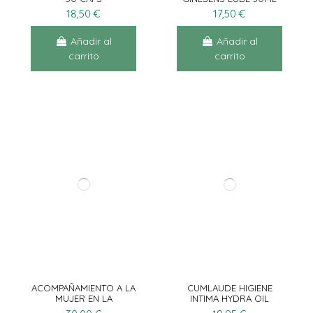
18,50 €
17,50 €
Añadir al
Añadir al
carrito
carrito
ACOMPAÑAMIENTO A LA
CUMLAUDE HIGIENE
MUJER EN LA
INTIMA HYDRA OIL
MENOPAUSIA
2X200ML