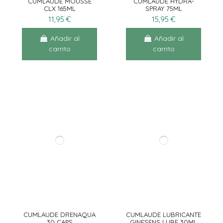
CUMLAUDE MOUSSE
CUMLAUDE HYDRA-
CLX 165ML
SPRAY 75ML
11,95 €
15,95 €
Añadir al
Añadir al
carrito
carrito
CUMLAUDE DRENAQUA
CUMLAUDE LUBRICANTE
30 CAPS
GINESENS LUBE 30ML