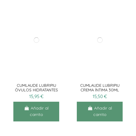
CUMLAUDE LUBRIPIU
CUMLAUDE LUBRIPIU
ÓVULOS HIDRATANTES
CREMA ÍNTIMA 30ML
10UN
15,95 €
15,50 €
Añadir al
Añadir al
carrito
carrito