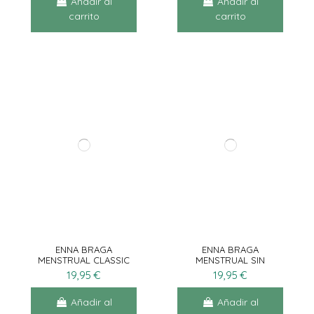
Añadir al
Añadir al
carrito
carrito
ENNA BRAGA
ENNA BRAGA
MENSTRUAL CLASSIC
MENSTRUAL SIN
TALLA S
COSTURAS TALLA 2
19,95 €
19,95 €
Añadir al
Añadir al