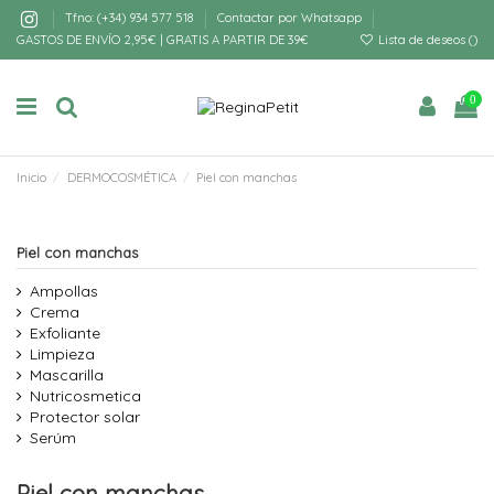
Tfno: (+34) 934 577 518
Contactar por Whatsapp
GASTOS DE ENVÍO 2,95€ | GRATIS A PARTIR DE 39€
Lista de deseos (
)
0
Inicio
DERMOCOSMÉTICA
Piel con manchas
Piel con manchas
Ampollas
Crema
Exfoliante
Limpieza
Mascarilla
Nutricosmetica
Protector solar
Serúm
Piel con manchas