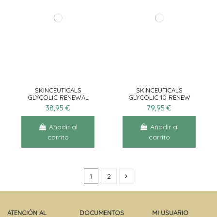
SKINCEUTICALS
SKINCEUTICALS
GLYCOLIC RENEWAL
GLYCOLIC 10 RENEW
CLEANSER 150ML
OVERNIGHT 50ML
38,95 €
79,95 €
Añadir al
Añadir al
carrito
carrito
1
2
ATENCIÓN AL
DOCUMENTOS
MI USUARIO