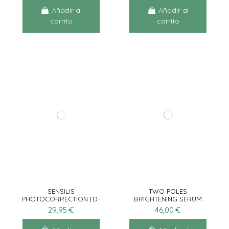
Añadir al
Añadir al
carrito
carrito
SENSILIS
TWO POLES
PHOTOCORRECTION [D-
BRIGHTENING SERUM
PIGMENT MAKE UP]
30ML
29,95 €
46,00 €
SPF50+ 10G