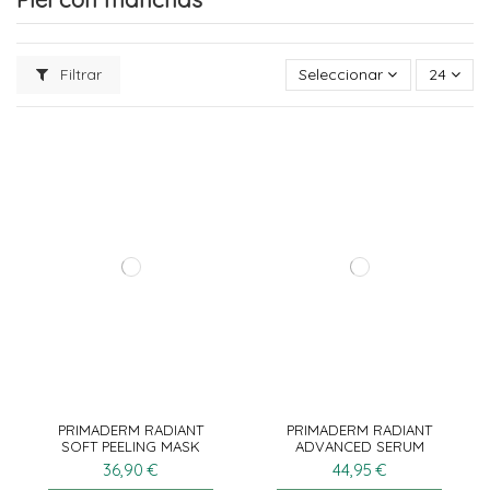
Filtrar
Seleccionar
24
PRIMADERM RADIANT
PRIMADERM RADIANT
SOFT PEELING MASK
ADVANCED SERUM
50ML
30ML
36,90 €
44,95 €