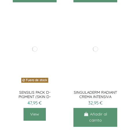
Fuera de stock
SENSILIS PACK D-
SINGULADERM RADIANT
PIGMENT (SKIN D-
CREMA INTENSIVA
PIGMENT SERUM 30ML +
FORTE
47,95 €
32,95 €
AHA10 OVERNIGHT 15ML
+...
View
Añadir al
carrito