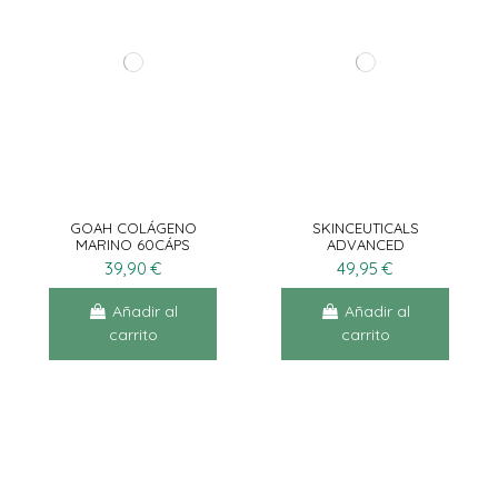
GOAH COLÁGENO
SKINCEUTICALS
MARINO 60CÁPS
ADVANCED
BRIGHTENING UV
39,90 €
49,95 €
DEFENSE SPF50 40ML
Añadir al
Añadir al
carrito
carrito