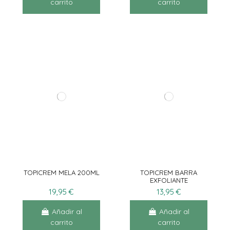
carrito
carrito
TOPICREM MELA 200ML
TOPICREM BARRA
EXFOLIANTE
UNIFICADORA 150G
19,95 €
13,95 €
Añadir al
Añadir al
carrito
carrito