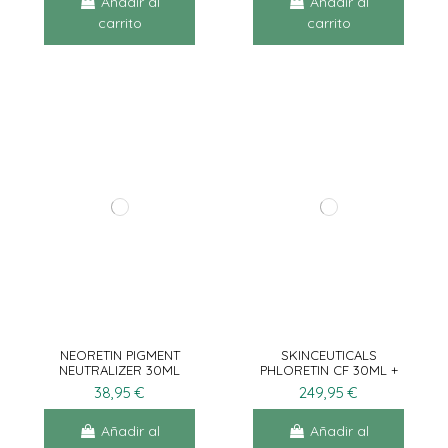
Añadir al
Añadir al
carrito
carrito
NEORETIN PIGMENT
SKINCEUTICALS
NEUTRALIZER 30ML
PHLORETIN CF 30ML +
DISCOLORATION
38,95 €
249,95 €
DEFENSE 30ML +
ADVANCED
Añadir al
Añadir al
BRIGHTENING 15ML