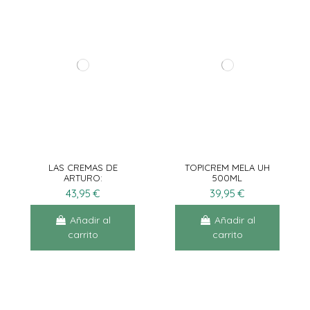
LAS CREMAS DE
TOPICREM MELA UH
ARTURO:
500ML
DESPIGMENTANTE
43,95 €
39,95 €
AMPLIO ESPECTRO
30ML
Añadir al
Añadir al
carrito
carrito