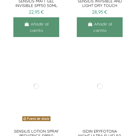
SENSILIS MATT GEL
SENSILIS INVISIBLE AND
INVISIBLE SPF50 50ML
LIGHT DRY TOUCH
SPF50 2X200ML
22,95 €
28,95 €
Añadir al
Añadir al
carrito
carrito
Fuera de stock
SENSILIS LOTION SPRAY
ISDIN ERYFOTONA
PEDIATRICS SPF50
NIGHT ULTRA FLUID 50