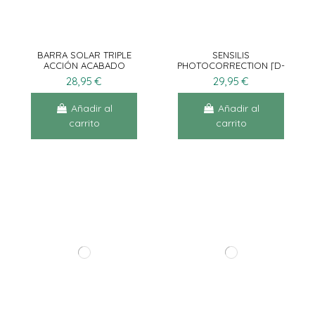
BARRA SOLAR TRIPLE
SENSILIS
ACCIÓN ACABADO
PHOTOCORRECTION [D-
ZERO SPF50+ PA+++
PIGMENT MAKE UP]
28,95 €
29,95 €
SPF50+ 10G
Añadir al
Añadir al
carrito
carrito