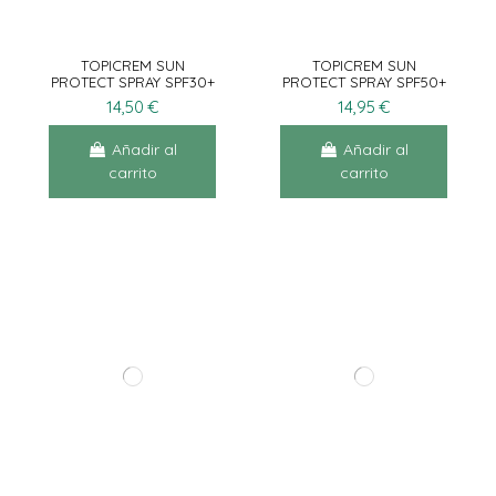
TOPICREM SUN
TOPICREM SUN
PROTECT SPRAY SPF30+
PROTECT SPRAY SPF50+
150ML
150ML
14,50 €
14,95 €
Añadir al
Añadir al
carrito
carrito