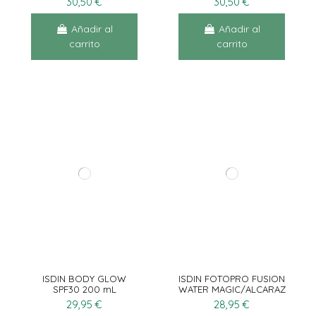
30,50 €
30,50 €
Añadir al
Añadir al
carrito
carrito
ISDIN BODY GLOW
ISDIN FOTOPRO FUSION
SPF30 200 mL
WATER MAGIC/ALCARAZ
50mL
29,95 €
28,95 €