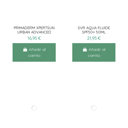
PRIMADERM XPERTSUN
SVR AQUA FLUIDE
URBAN ADVANCED
SPF50+ 50ML
STICK
16,95 €
21,95 €
Añadir al
Añadir al
carrito
carrito