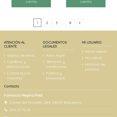
carrito
carrito
1
2
3
…
8
ATENCIÓN AL
DOCUMENTOS
MI USUARIO
CLIENTE
LEGALES
Iniciar sesión
Gastos de envío
Aviso legal
Mi cuenta
Cambios y
Términos y
Historial de
devoluciones
condiciones
pedidos
Contacte con
Politica y
nosotros
privacidad
Contacto
Farmacia Regina Petit
Carrer del Rosselló, 284, 08037 Barcelona
934 57 75 18