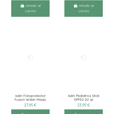
Añadir al
Añadir al
carrito
carrito
Isdin Fotoprotector
Isdin Pediatrics Stick
Fusion Water Magic
SPF50 20 gr
Glow SPF50, 50 ml
27,95 €
23,95 €