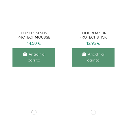
TOPICREM SUN
TOPICREM SUN
PROTECT MOUSSE
PROTECT STICK
SPF50 50ML
INVISIBLE SPF50 15G
14,50 €
12,95 €
Añadir al
Añadir al
carrito
carrito