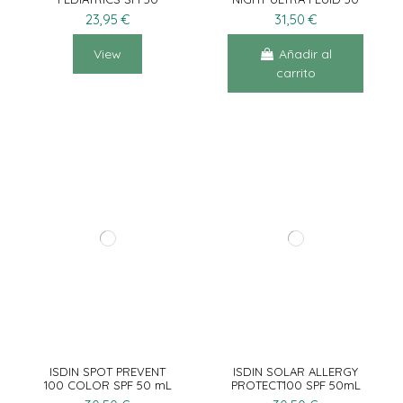
200ML
mL
23,95 €
31,50 €
View
Añadir al
carrito
ISDIN SPOT PREVENT
ISDIN SOLAR ALLERGY
100 COLOR SPF 50 mL
PROTECT100 SPF 50mL