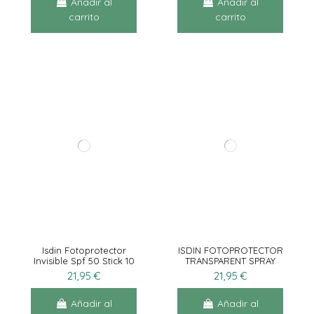
Añadir al
Añadir al
carrito
carrito
Isdin Fotoprotector
ISDIN FOTOPROTECTOR
Invisible Spf 50 Stick 10
TRANSPARENT SPRAY
g
WET SKIN SPF 50 1
21,95 €
21,95 €
ENVASE 100 ML
Añadir al
Añadir al