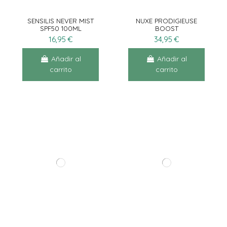
SENSILIS NEVER MIST
NUXE PRODIGIEUSE
SPF50 100ML
BOOST
AUTOBRONCEADOR
16,95 €
34,95 €
30ML
Añadir al
Añadir al
carrito
carrito