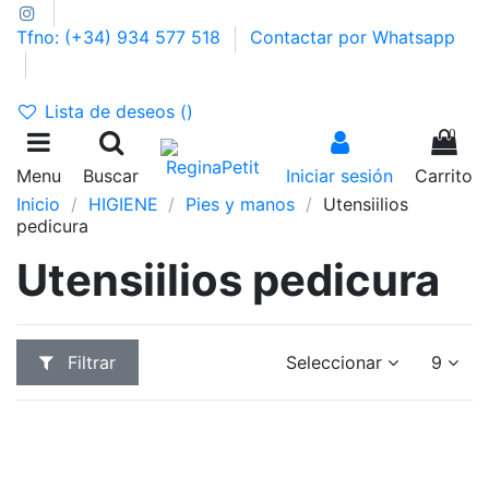
Tfno: (+34) 934 577 518
Contactar por Whatsapp
GASTOS DE ENVÍO 2,95€ | GRATIS A PARTIR DE 39€
Lista de deseos (
)
0
Menu
Buscar
Iniciar sesión
Carrito
Inicio
HIGIENE
Pies y manos
Utensiilios
pedicura
Utensiilios pedicura
Filtrar
Seleccionar
9