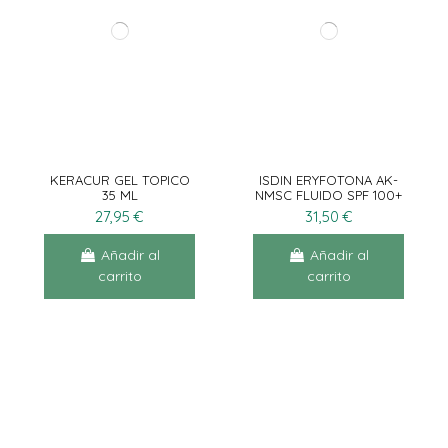
KERACUR GEL TOPICO
ISDIN ERYFOTONA AK-
35 ML
NMSC FLUIDO SPF 100+
50ML
27,95 €
31,50 €
Añadir al
Añadir al
carrito
carrito