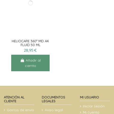
HELIOCARE 360º MD AK
FLUID 50 ML
28,95 €
Añadir al
carrito
ATENCIÓN AL
DOCUMENTOS
MI USUARIO
CLIENTE
LEGALES
Iniciar sesión
Gastos de envío
Aviso legal
Mi cuenta