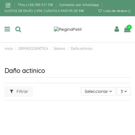
Tfno: (+34) 934 577 518
Contactar por Whatsapp
GASTOS DE ENVÍO 2,95€ | GRATIS A PARTIR DE 39€
Lista de deseos (
)
0
Inicio
DERMOCOSMÉTICA
Solares
Daño actinico
Daño actinico
Filtrar
Seleccionar
3