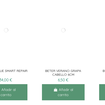
UE SMART REPAIR
BETER VERANO GRAPA
B
CABELLO 6CM
34,00 €
6,50 €
Añadir al
Añadir al
carrito
carrito