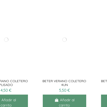
ERANO COLETERO
BETER VERANO COLETERO
BE
PLISADO
4UN
4,50 €
5,50 €
Añadir al
Añadir al
carrito
carrito