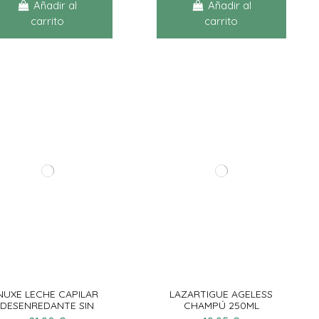
Añadir al
Añadir al
carrito
carrito
NUXE LECHE CAPILAR
LAZARTIGUE AGELESS
DESENREDANTE SIN
CHAMPÚ 250ML
ACLARADO 100ML