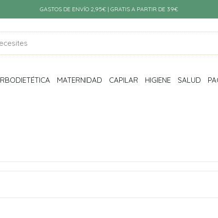
GASTOS DE ENVÍO 2,95€ | GRATIS A PARTIR DE 39€
RBODIETÉTICA
MATERNIDAD
CAPILAR
HIGIENE
SALUD
PA