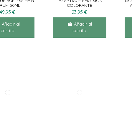
UE AGELESS HAIR
LAZARTIGUE ÉMULSION
MO
RUM 50ML
COLORANTE
49,95 €
23,95 €
Añadir al
Añadir al
carrito
carrito