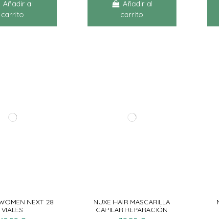
Añadir al
Añadir al
carrito
carrito
 WOMEN NEXT 28
NUXE HAIR MASCARILLA
VIALES
CAPILAR REPARACIÓN
INTENSIVA 200ML