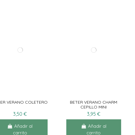
TER VERANO COLETERO
BETER VERANO CHARM
CEPILLO MINI
3,50 €
3,95 €
Añadir al
Añadir al
carrito
carrito