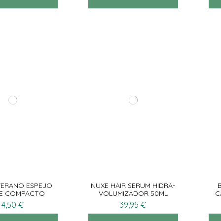
VERANO ESPEJO
NUXE HAIR SERUM HIDRA-
E COMPACTO
VOLUMIZADOR 50ML
C
DE
4,50 €
39,95 €