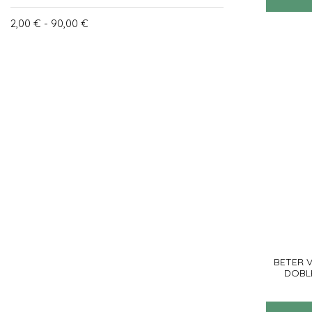
SENDO
SENDO
2,00 € - 90,00 €
Superdose
SVR
TOPICREM
BETER 
DOBL