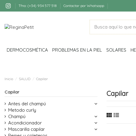
Tfno: (+34) 934 577 518
Contactar por Whatsapp
DERMOCOSMÉTICA
PROBLEMAS EN LA PIEL
SOLARES
HE
Inicio
SALUD
Capilar
Capilar
Capilar
Antes del champú
Metodo curly
Champú
Acondicionador
Mascarilla capilar
Peines y coleteros