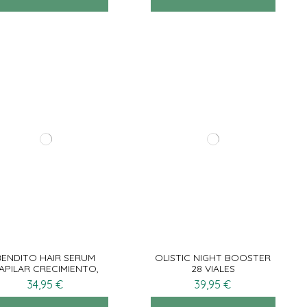
BENDITO HAIR SERUM
OLISTIC NIGHT BOOSTER
APILAR CRECIMIENTO,
28 VIALES
NSIDAD Y GROSOR 50ML
34,95 €
39,95 €