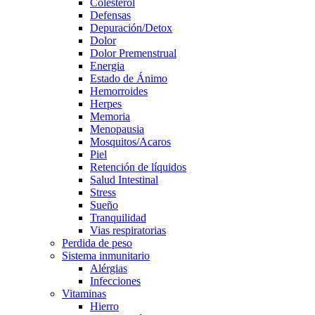
Colesterol
Defensas
Depuración/Detox
Dolor
Dolor Premenstrual
Energia
Estado de Ánimo
Hemorroides
Herpes
Memoria
Menopausia
Mosquitos/Acaros
Piel
Retención de líquidos
Salud Intestinal
Stress
Sueño
Tranquilidad
Vias respiratorias
Perdida de peso
Sistema inmunitario
Alérgias
Infecciones
Vitaminas
Hierro