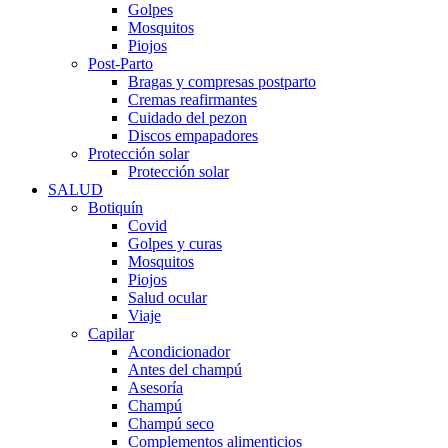
Golpes
Mosquitos
Piojos
Post-Parto
Bragas y compresas postparto
Cremas reafirmantes
Cuidado del pezon
Discos empapadores
Protección solar
Protección solar
SALUD
Botiquín
Covid
Golpes y curas
Mosquitos
Piojos
Salud ocular
Viaje
Capilar
Acondicionador
Antes del champú
Asesoría
Champú
Champú seco
Complementos alimenticios