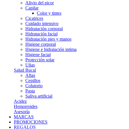
Alivio del picor
Capilar
Color y tintes
Cicatrices
Cuidado intensivo
Hidratación corporal
Hidratación facial
Hidratación pies y manos
Higiene corporal
Higiene e hidratación intima
Higiene facial
Protección solar
Uñas
Salud Bucal
Aftas
Cepillos
Colutorio
Pasta
Saliva artificial
Acidez
Hemorroides
Asesoría
MARCAS
PROMOCIONES
REGALOS