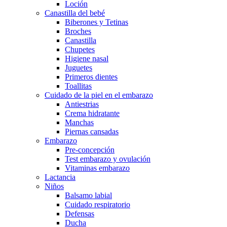
Loción
Canastilla del bebé
Biberones y Tetinas
Broches
Canastilla
Chupetes
Higiene nasal
Juguetes
Primeros dientes
Toallitas
Cuidado de la piel en el embarazo
Antiestrias
Crema hidratante
Manchas
Piernas cansadas
Embarazo
Pre-concepción
Test embarazo y ovulación
Vitaminas embarazo
Lactancia
Niños
Balsamo labial
Cuidado respiratorio
Defensas
Ducha