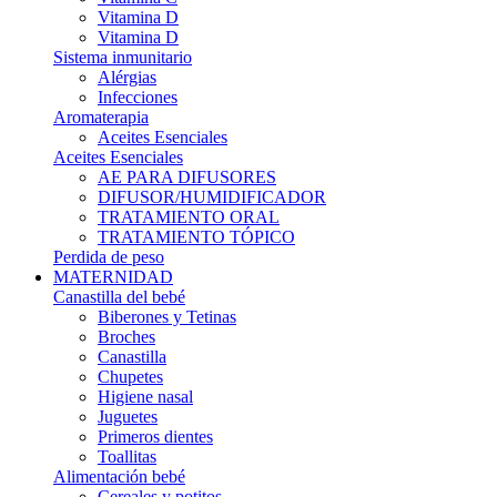
Vitamina D
Vitamina D
Sistema inmunitario
Alérgias
Infecciones
Aromaterapia
Aceites Esenciales
Aceites Esenciales
AE PARA DIFUSORES
DIFUSOR/HUMIDIFICADOR
TRATAMIENTO ORAL
TRATAMIENTO TÓPICO
Perdida de peso
MATERNIDAD
Canastilla del bebé
Biberones y Tetinas
Broches
Canastilla
Chupetes
Higiene nasal
Juguetes
Primeros dientes
Toallitas
Alimentación bebé
Cereales y potitos