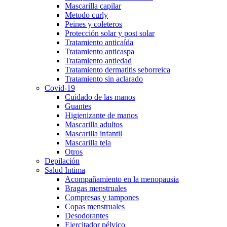
Mascarilla capilar
Metodo curly
Peines y coleteros
Protección solar y post solar
Tratamiento anticaída
Tratamiento anticaspa
Tratamiento antiedad
Tratamiento dermatitis seborreica
Tratamiento sin aclarado
Covid-19
Cuidado de las manos
Guantes
Higienizante de manos
Mascarilla adultos
Mascarilla infantil
Mascarilla tela
Otros
Depilación
Salud Intima
Acompañamiento en la menopausia
Bragas menstruales
Compresas y tampones
Copas menstruales
Desodorantes
Ejercitador pélvico