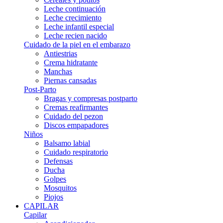
Leche continuación
Leche crecimiento
Leche infantil especial
Leche recien nacido
Cuidado de la piel en el embarazo
Antiestrias
Crema hidratante
Manchas
Piernas cansadas
Post-Parto
Bragas y compresas postparto
Cremas reafirmantes
Cuidado del pezon
Discos empapadores
Niños
Balsamo labial
Cuidado respiratorio
Defensas
Ducha
Golpes
Mosquitos
Piojos
CAPILAR
Capilar