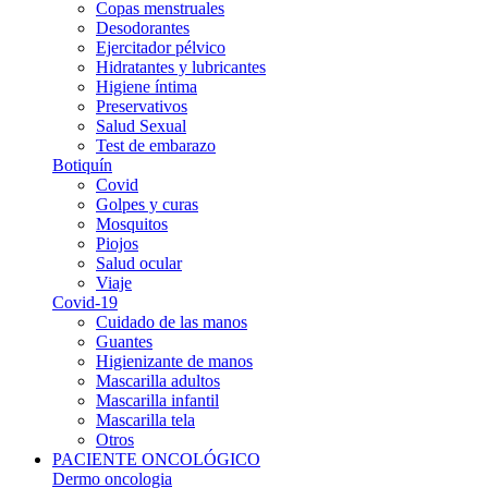
Copas menstruales
Desodorantes
Ejercitador pélvico
Hidratantes y lubricantes
Higiene íntima
Preservativos
Salud Sexual
Test de embarazo
Botiquín
Covid
Golpes y curas
Mosquitos
Piojos
Salud ocular
Viaje
Covid-19
Cuidado de las manos
Guantes
Higienizante de manos
Mascarilla adultos
Mascarilla infantil
Mascarilla tela
Otros
PACIENTE ONCOLÓGICO
Dermo oncologia