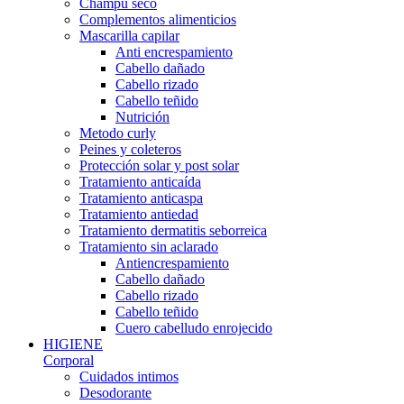
Champú seco
Complementos alimenticios
Mascarilla capilar
Anti encrespamiento
Cabello dañado
Cabello rizado
Cabello teñido
Nutrición
Metodo curly
Peines y coleteros
Protección solar y post solar
Tratamiento anticaída
Tratamiento anticaspa
Tratamiento antiedad
Tratamiento dermatitis seborreica
Tratamiento sin aclarado
Antiencrespamiento
Cabello dañado
Cabello rizado
Cabello teñido
Cuero cabelludo enrojecido
HIGIENE
Corporal
Cuidados intimos
Desodorante