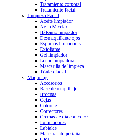
Tratamiento corporal
Tratamiento facial
Limpieza Facial
Aceite limpiador
Agua Micelar
Bálsamo limpiador
Desmaquillante ojos
Espumas limpadoras
Exfoliante
Gel limpiador
Leche limpiadora
Mascarilla de limpieza
Tónico facial
Maquillaje
Accesorios
Base de maquillaje
Brochas
Cejas
Colorete
Correctores
Cremas de día con color
Iluminadores
Labiales
Mascaras de pestaña
Ojos