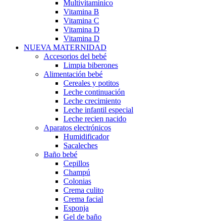
Multivitamínico
Vitamina B
Vitamina C
Vitamina D
Vitamina D
NUEVA MATERNIDAD
Accesorios del bebé
Limpia biberones
Alimentación bebé
Cereales y potitos
Leche continuación
Leche crecimiento
Leche infantil especial
Leche recien nacido
Aparatos electrónicos
Humidificador
Sacaleches
Baño bebé
Cepillos
Champú
Colonias
Crema culito
Crema facial
Esponja
Gel de baño