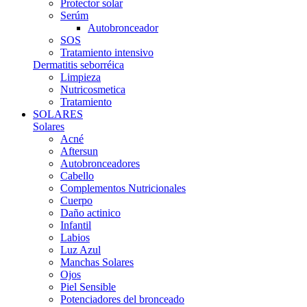
Protector solar
Serúm
Autobronceador
SOS
Tratamiento intensivo
Dermatitis seborréica
Limpieza
Nutricosmetica
Tratamiento
SOLARES
Solares
Acné
Aftersun
Autobronceadores
Cabello
Complementos Nutricionales
Cuerpo
Daño actinico
Infantil
Labios
Luz Azul
Manchas Solares
Ojos
Piel Sensible
Potenciadores del bronceado