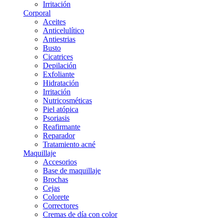
Irritación
Corporal
Aceites
Anticelulítico
Antiestrias
Busto
Cicatrices
Depilación
Exfoliante
Hidratación
Irritación
Nutricosméticas
Piel atópica
Psoriasis
Reafirmante
Reparador
Tratamiento acné
Maquillaje
Accesorios
Base de maquillaje
Brochas
Cejas
Colorete
Correctores
Cremas de día con color