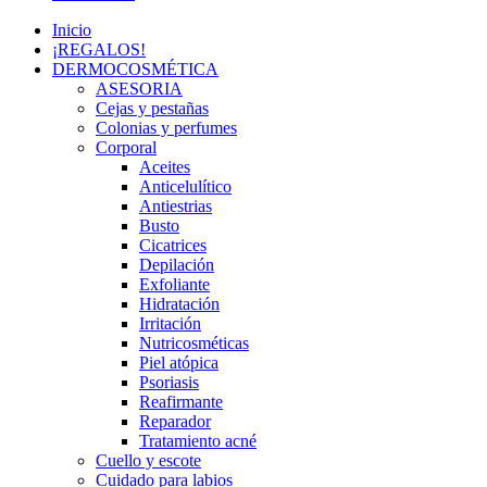
Inicio
¡REGALOS!
DERMOCOSMÉTICA
ASESORIA
Cejas y pestañas
Colonias y perfumes
Corporal
Aceites
Anticelulítico
Antiestrias
Busto
Cicatrices
Depilación
Exfoliante
Hidratación
Irritación
Nutricosméticas
Piel atópica
Psoriasis
Reafirmante
Reparador
Tratamiento acné
Cuello y escote
Cuidado para labios