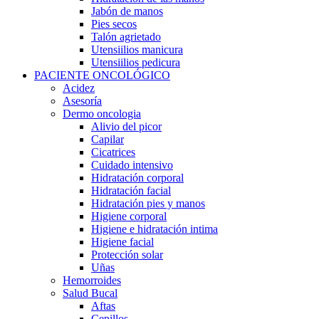
Jabón de manos
Pies secos
Talón agrietado
Utensiilios manicura
Utensiilios pedicura
PACIENTE ONCOLÓGICO
Acidez
Asesoría
Dermo oncologia
Alivio del picor
Capilar
Cicatrices
Cuidado intensivo
Hidratación corporal
Hidratación facial
Hidratación pies y manos
Higiene corporal
Higiene e hidratación intima
Higiene facial
Protección solar
Uñas
Hemorroides
Salud Bucal
Aftas
Cepillos