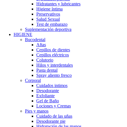
Hidratantes y lubricantes
Higiene íntima
Preservativos
Salud Sexual
Test de embarazo
Suplementación deportiva
HIGIENE
Bucodental
Aftas
Cepillos de dientes
Cepillos eléctricos
Colutorio
Hilos y interdentales
Pasta dental
Spray aliento fresco
Corporal
Cuidados intimos
Desodorante
Exfoliante
Gel de Baño
Lociones y Cremas
Pies y manos
Cuidado de las uñas
Desodorante pie
Hidratación de las manos