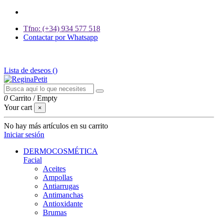
Tfno: (+34) 934 577 518
Contactar por Whatsapp
GASTOS DE ENVÍO 2,95€ | GRATIS A PARTIR DE 39€
Lista de deseos (
)
0
Carrito
/
Empty
Your cart
×
No hay más artículos en su carrito
Iniciar sesión
DERMOCOSMÉTICA
Facial
Aceites
Ampollas
Antiarrugas
Antimanchas
Antioxidante
Brumas