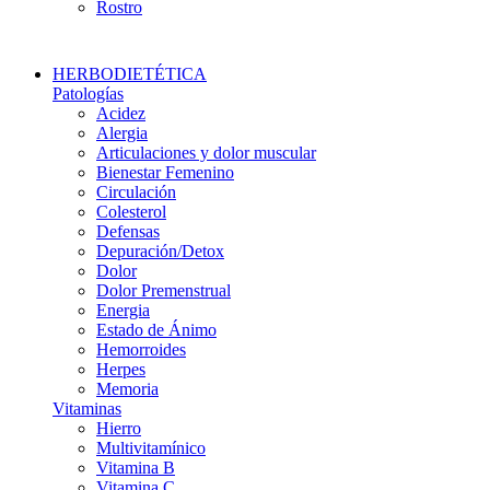
Rostro
HERBODIETÉTICA
Patologías
Acidez
Alergia
Articulaciones y dolor muscular
Bienestar Femenino
Circulación
Colesterol
Defensas
Depuración/Detox
Dolor
Dolor Premenstrual
Energia
Estado de Ánimo
Hemorroides
Herpes
Memoria
Vitaminas
Hierro
Multivitamínico
Vitamina B
Vitamina C