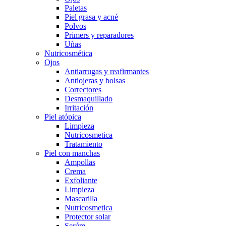
Paletas
Piel grasa y acné
Polvos
Primers y reparadores
Uñas
Nutricosmética
Ojos
Antiarrugas y reafirmantes
Antiojeras y bolsas
Correctores
Desmaquillado
Irritación
Piel atópica
Limpieza
Nutricosmetica
Tratamiento
Piel con manchas
Ampollas
Crema
Exfoliante
Limpieza
Mascarilla
Nutricosmetica
Protector solar
Serúm