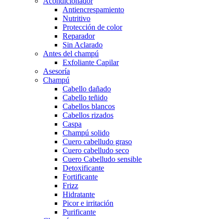
Acondicionador
Antiencrespamiento
Nutritivo
Protección de color
Reparador
Sin Aclarado
Antes del champú
Exfoliante Capilar
Asesoría
Champú
Cabello dañado
Cabello teñido
Cabellos blancos
Cabellos rizados
Caspa
Champú solido
Cuero cabelludo graso
Cuero cabelludo seco
Cuero Cabelludo sensible
Detoxificante
Fortificante
Frizz
Hidratante
Picor e irritación
Purificante