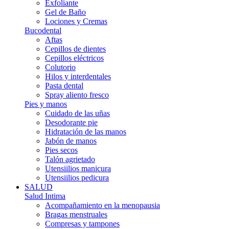
Exfoliante
Gel de Baño
Lociones y Cremas
Bucodental
Aftas
Cepillos de dientes
Cepillos eléctricos
Colutorio
Hilos y interdentales
Pasta dental
Spray aliento fresco
Pies y manos
Cuidado de las uñas
Desodorante pie
Hidratación de las manos
Jabón de manos
Pies secos
Talón agrietado
Utensiilios manicura
Utensiilios pedicura
SALUD
Salud Intima
Acompañamiento en la menopausia
Bragas menstruales
Compresas y tampones