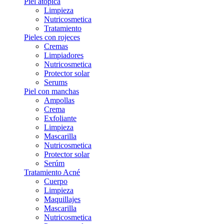
Piel atópica
Limpieza
Nutricosmetica
Tratamiento
Pieles con rojeces
Cremas
Limpiadores
Nutricosmetica
Protector solar
Serums
Piel con manchas
Ampollas
Crema
Exfoliante
Limpieza
Mascarilla
Nutricosmetica
Protector solar
Serúm
Tratamiento Acné
Cuerpo
Limpieza
Maquillajes
Mascarilla
Nutricosmetica