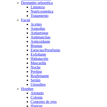
Dermatitis seborréica
Limpieza
Nutricosmetica
Tratamiento
Facial
Aceites
Ampollas
Antiarrugas
Antimanchas
Antioxidante
Brumas
Esencias/Presérums
Exfoliante
Hidratación
Mascarilla
Noche
Peeling
Reafirmante
Serúm
Utensilios
Hombre
Afeitado
Colonia
Contorno de ojos
Higiene