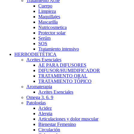
Tratamiento Acné
Cuerpo
Limpieza
Maquillajes
Mascarilla
Nutricosmetica
Protector solar
Serúm
SOS
Tratamiento intensivo
HERBODIETÉTICA
Aceites Esenciales
AE PARA DIFUSORES
DIFUSOR/HUMIDIFICADOR
TRATAMIENTO ORAL
TRATAMIENTO TÓPICO
Aromaterapia
Aceites Esenciales
Omega 3. 6. 9
Patologías
Acidez
Alergia
Articulaciones y dolor muscular
Bienestar Femenino
Circulación