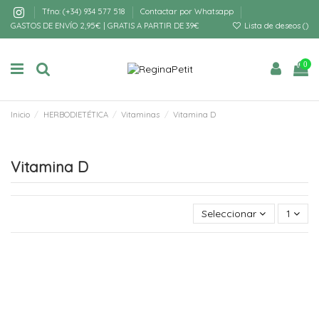
Tfno: (+34) 934 577 518
Contactar por Whatsapp
GASTOS DE ENVÍO 2,95€ | GRATIS A PARTIR DE 39€
Lista de deseos (
)
0
Inicio
HERBODIETÉTICA
Vitaminas
Vitamina D
Vitamina D
Seleccionar
1