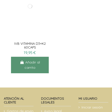
IVB VITAMINA D3+K2
60CAPS
19,95 €
Añadir al
carrito
ATENCIÓN AL
DOCUMENTOS
MI USUARIO
CLIENTE
LEGALES
Iniciar sesión
Gastos de envío
Aviso legal