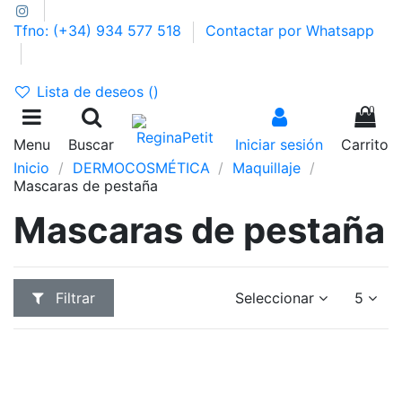
Tfno: (+34) 934 577 518
Contactar por Whatsapp
GASTOS DE ENVÍO 2,95€ | GRATIS A PARTIR DE 39€
Lista de deseos (
)
0
Menu
Buscar
Iniciar sesión
Carrito
Inicio
DERMOCOSMÉTICA
Maquillaje
Mascaras de pestaña
Mascaras de pestaña
Filtrar
Seleccionar
5