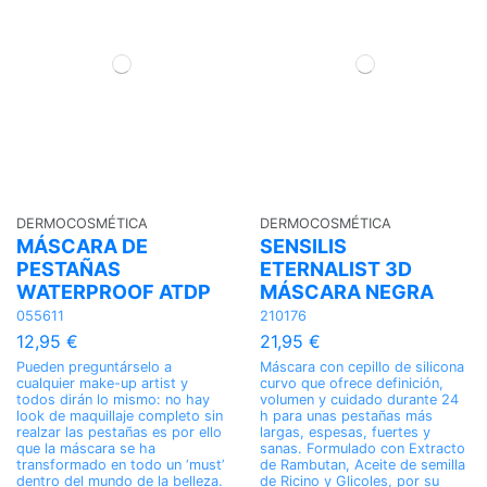
DERMOCOSMÉTICA
DERMOCOSMÉTICA
MÁSCARA DE
SENSILIS
PESTAÑAS
ETERNALIST 3D
WATERPROOF ATDP
MÁSCARA NEGRA
055611
210176
12,95 €
21,95 €
Pueden preguntárselo a
Máscara con cepillo de silicona
cualquier make-up artist y
curvo que ofrece definición,
todos dirán lo mismo: no hay
volumen y cuidado durante 24
look de maquillaje completo sin
h para unas pestañas más
realzar las pestañas es por ello
largas, espesas, fuertes y
que la máscara se ha
sanas. Formulado con Extracto
transformado en todo un ‘must’
de Rambutan, Aceite de semilla
dentro del mundo de la belleza.
de Ricino y Glicoles, por su