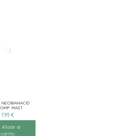
 NEOBIANACID
COMP. MAST
7,95 €
Añadir al
carrito