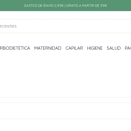
GASTOS DE ENVÍO 2,95€ | GRATIS A PARTIR DE 39€
RBODIETÉTICA
MATERNIDAD
CAPILAR
HIGIENE
SALUD
PA