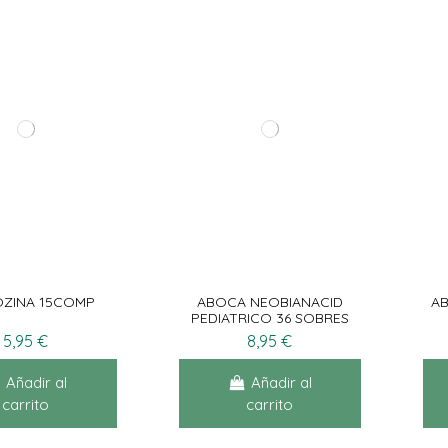
ZINA 15COMP
ABOCA NEOBIANACID
AB
PEDIATRICO 36 SOBRES
5,95 €
8,95 €
Añadir al
Añadir al
carrito
carrito