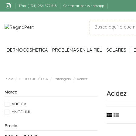
Tfno: (+34) 934 577 518
Contactar por Whatsapp
DERMOCOSMÉTICA
PROBLEMAS EN LA PIEL
SOLARES
HE
Inicio
HERBODIETÉTICA
Patologías
Acidez
Marca
Acidez
ABOCA
ANGELINI
Precio