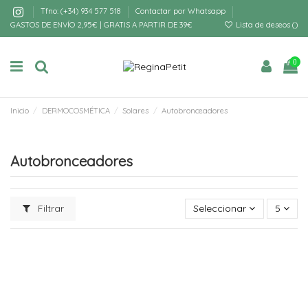
Tfno: (+34) 934 577 518
Contactar por Whatsapp
GASTOS DE ENVÍO 2,95€ | GRATIS A PARTIR DE 39€
Lista de deseos (
)
0
Inicio
DERMOCOSMÉTICA
Solares
Autobronceadores
Autobronceadores
Filtrar
Seleccionar
5