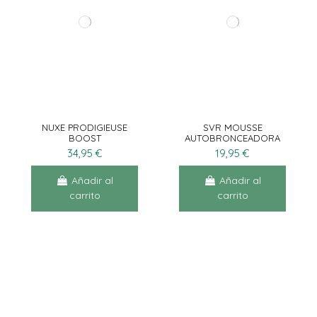
NUXE PRODIGIEUSE
SVR MOUSSE
BOOST
AUTOBRONCEADORA
AUTOBRONCEADOR
200ML
34,95 €
19,95 €
30ML
Añadir al
Añadir al
carrito
carrito