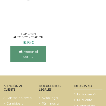
TOPICREM
AUTOBRONCEADOR
FACIAL 40ML
18,95 €
Añadir al
carrito
ATENCIÓN AL
DOCUMENTOS
MI USUARIO
CLIENTE
LEGALES
Iniciar sesión
Gastos de envío
Aviso legal
Mi cuenta
Cambios y
Términos y
Historial de