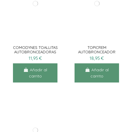
COMODYNES TOALLITAS
TOPICREM
AUTOBRONCEADORAS
AUTOBRONCEADOR
INTENSIVAS 8UN
CORPORAL 200ML +
11,95 €
18,95 €
EXFOLIANTE SUAVE
200ML
Añadir al
Añadir al
carrito
carrito