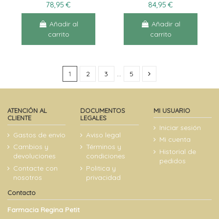
78,95 €
84,95 €
Añadir al
Añadir al
carrito
carrito
1
2
3
…
5
ATENCIÓN AL
DOCUMENTOS
MI USUARIO
CLIENTE
LEGALES
Iniciar sesión
Gastos de envío
Aviso legal
Mi cuenta
Cambios y
Términos y
Historial de
devoluciones
condiciones
pedidos
Contacte con
Politica y
nosotros
privacidad
Contacto
Farmacia Regina Petit