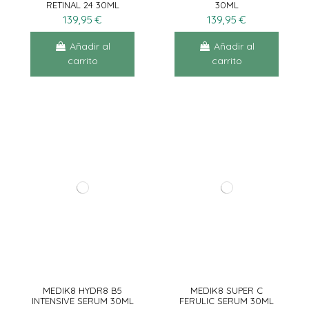
RETINAL 24 30ML
30ML
139,95 €
139,95 €
Añadir al
Añadir al
carrito
carrito
MEDIK8 HYDR8 B5
MEDIK8 SUPER C
INTENSIVE SERUM 30ML
FERULIC SERUM 30ML