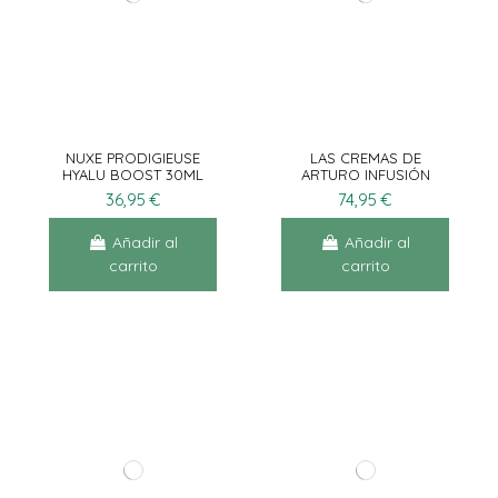
NUXE PRODIGIEUSE
LAS CREMAS DE
HYALU BOOST 30ML
ARTURO INFUSIÓN
ABSOLUTA EXO-
36,95 €
74,95 €
PEPTÍDICA
Añadir al
Añadir al
carrito
carrito