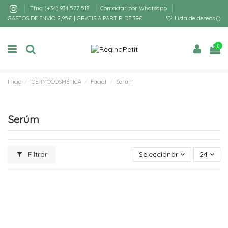
Tfno: (+34) 934 577 518
Contactar por Whatsapp
GASTOS DE ENVÍO 2,95€ | GRATIS A PARTIR DE 39€
Lista de deseos (
)
0
Inicio
DERMOCOSMÉTICA
Facial
Serúm
Serúm
Filtrar
Seleccionar
24