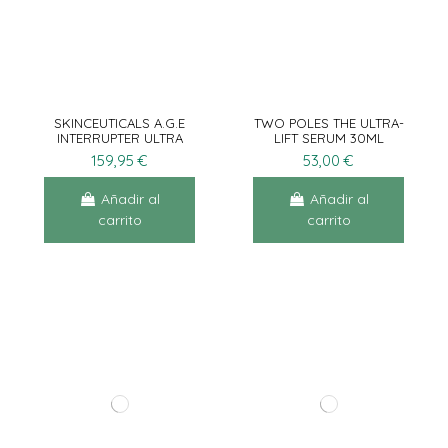
SKINCEUTICALS A.G.E
TWO POLES THE ULTRA-
INTERRUPTER ULTRA
LIFT SERUM 30ML
30ML
159,95 €
53,00 €
Añadir al
Añadir al
carrito
carrito