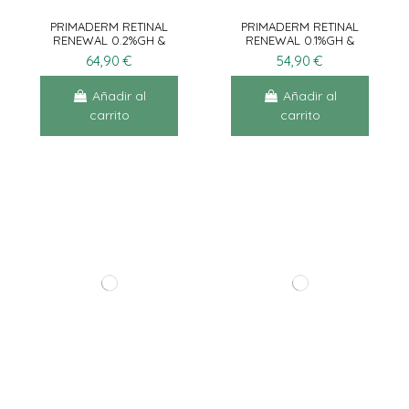
PRIMADERM RETINAL
PRIMADERM RETINAL
RENEWAL 0.2%GH &
RENEWAL 0.1%GH &
PEPTIDE 30ML
PEPTIDE 30ML
64,90 €
54,90 €
Añadir al
Añadir al
carrito
carrito