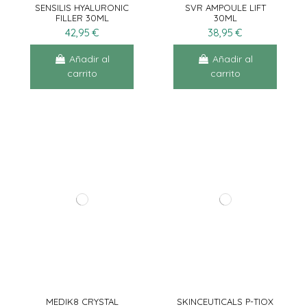
SENSILIS HYALURONIC
SVR AMPOULE LIFT
FILLER 30ML
30ML
42,95 €
38,95 €
Añadir al
Añadir al
carrito
carrito
MEDIK8 CRYSTAL
SKINCEUTICALS P-TIOX