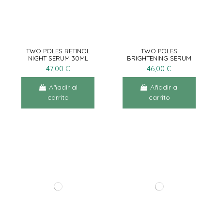
TWO POLES RETINOL
TWO POLES
NIGHT SERUM 30ML
BRIGHTENING SERUM
30ML
47,00 €
46,00 €
Añadir al
Añadir al
carrito
carrito