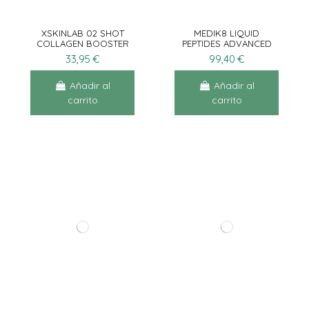
XSKINLAB 02 SHOT
MEDIK8 LIQUID
COLLAGEN BOOSTER
PEPTIDES ADVANCED
15ML
30ML
33,95 €
99,40 €
Añadir al
Añadir al
carrito
carrito