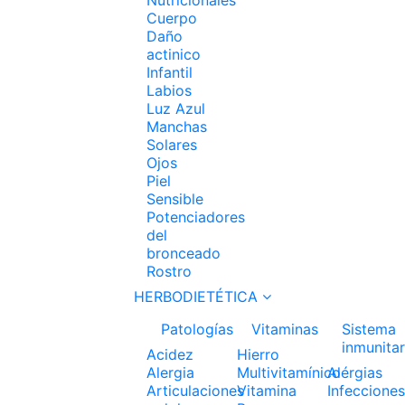
Cuerpo
Daño
actinico
Infantil
Labios
Luz Azul
Manchas
Solares
Ojos
Piel
Sensible
Potenciadores
del
bronceado
Rostro
HERBODIETÉTICA
Patologías
Vitaminas
Sistema
inmunitar
Acidez
Hierro
Alergia
Multivitamínico
Alérgias
Articulaciones
Vitamina
Infecciones