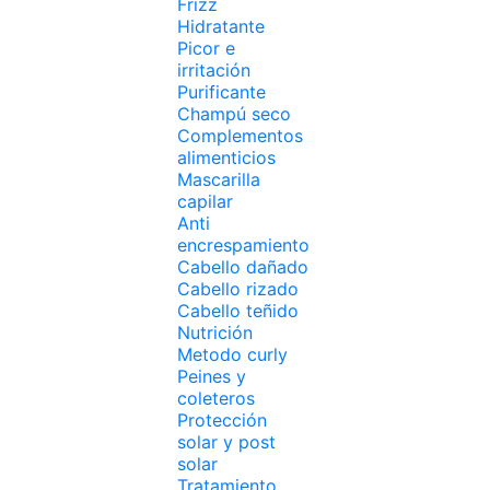
Frizz
Hidratante
Picor e
irritación
Purificante
Champú seco
Complementos
alimenticios
Mascarilla
capilar
Anti
encrespamiento
Cabello dañado
Cabello rizado
Cabello teñido
Nutrición
Metodo curly
Peines y
coleteros
Protección
solar y post
solar
Tratamiento