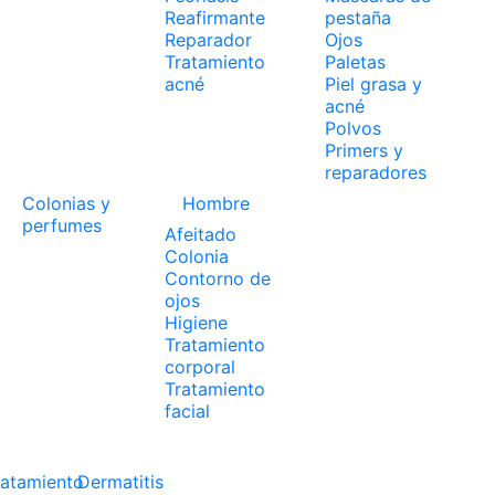
Reafirmante
pestaña
Reparador
Ojos
Tratamiento
Paletas
acné
Piel grasa y
acné
Polvos
Primers y
reparadores
Colonias y
Hombre
perfumes
Afeitado
Colonia
Contorno de
ojos
Higiene
Tratamiento
corporal
Tratamiento
facial
ratamiento
Dermatitis