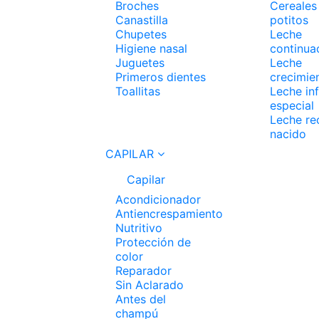
Broches
Cereales
Canastilla
potitos
Chupetes
Leche
Higiene nasal
continua
Juguetes
Leche
Primeros dientes
crecimie
Toallitas
Leche inf
especial
Leche re
nacido
CAPILAR
Capilar
Acondicionador
Antiencrespamiento
Nutritivo
Protección de
color
Reparador
Sin Aclarado
Antes del
champú