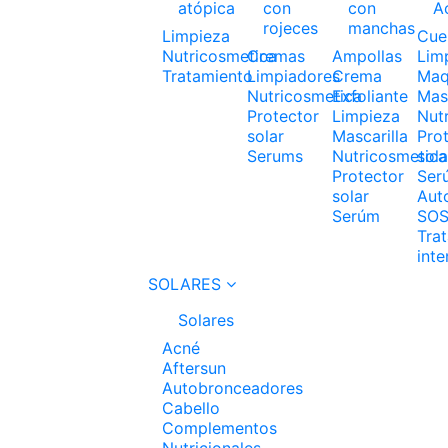
atópica
con
con
A
rojeces
manchas
Limpieza
Cue
Nutricosmetica
Cremas
Ampollas
Lim
Tratamiento
Limpiadores
Crema
Maqu
Nutricosmetica
Exfoliante
Masc
Protector
Limpieza
Nut
solar
Mascarilla
Pro
Serums
Nutricosmetica
sola
Protector
Ser
solar
Aut
Serúm
SO
Tra
inte
SOLARES
Solares
Acné
Aftersun
Autobronceadores
Cabello
Complementos
Nutricionales