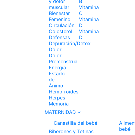
y dolor
B
muscular
Vitamina
Bienestar
C
Femenino
Vitamina
Circulación
D
Colesterol
Vitamina
Defensas
D
Depuración/Detox
Dolor
Dolor
Premenstrual
Energia
Estado
de
Ánimo
Hemorroides
Herpes
Memoria
MATERNIDAD
Canastilla del bebé
Alimen
bebé
Biberones y Tetinas