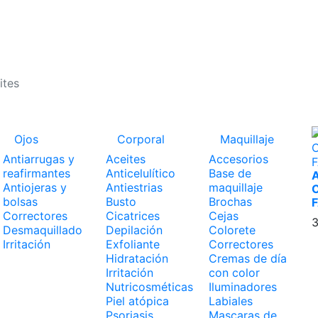
GASTOS DE ENVÍO 2,95€ | GRATIS A PARTIR DE 39€
Ojos
Corporal
Maquillaje
Antiarrugas y
Aceites
Accesorios
reafirmantes
Anticelulítico
Base de
Antiojeras y
Antiestrias
maquillaje
bolsas
Busto
Brochas
Correctores
Cicatrices
Cejas
3
Desmaquillado
Depilación
Colorete
Irritación
Exfoliante
Correctores
Hidratación
Cremas de día
Irritación
con color
Nutricosméticas
Iluminadores
Piel atópica
Labiales
Psoriasis
Mascaras de