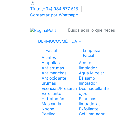
Tfno: (+34) 934 577 518
Contactar por Whatsapp
DERMOCOSMÉTICA
Facial
Limpieza
Facial
Aceites
Ampollas
Aceite
Antiarrugas
limpiador
Antimanchas
Agua Micelar
Antioxidante
Bálsamo
Brumas
limpiador
Esencias/Presérums
Desmaquillante
Exfoliante
ojos
Hidratación
Espumas
Mascarilla
limpadoras
Noche
Exfoliante
Peeling
Gel limpiador