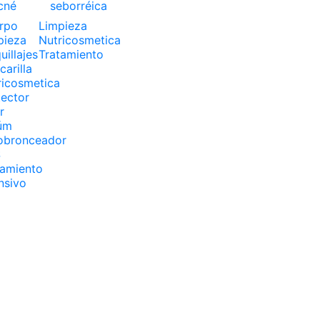
cné
seborréica
rpo
Limpieza
pieza
Nutricosmetica
illajes
Tratamiento
arilla
ricosmetica
tector
r
úm
obronceador
S
tamiento
nsivo