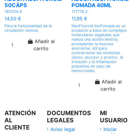
50CÁPS
POMADA 40ML
182504.9
177778.2
14,50 €
11,95 €
Para la funcionalidad de la
NeoFitoroid bioPomada es un
circulación venosa.
producto a base de complejos
moleculares vegetales que
realiza una acción lenitiva,
Añadir al
protegiendo la mucosa
carrito
anorrectal, útil para
contrarrestar las molestias
(dolor, escozor y prurito), la
irritación y la inflamación
presentes en caso de
hemorroides.
Añadir al
carrito
ATENCIÓN
DOCUMENTOS
MI
AL
LEGALES
USUARIO
CLIENTE
Aviso legal
Iniciar