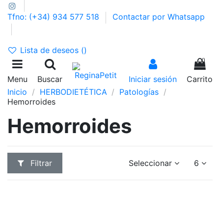
Tfno: (+34) 934 577 518
Contactar por Whatsapp
GASTOS DE ENVÍO 2,95€ | GRATIS A PARTIR DE 39€
Lista de deseos (
)
0
Menu
Buscar
Iniciar sesión
Carrito
Inicio
HERBODIETÉTICA
Patologías
Hemorroides
Hemorroides
Filtrar
Seleccionar
6