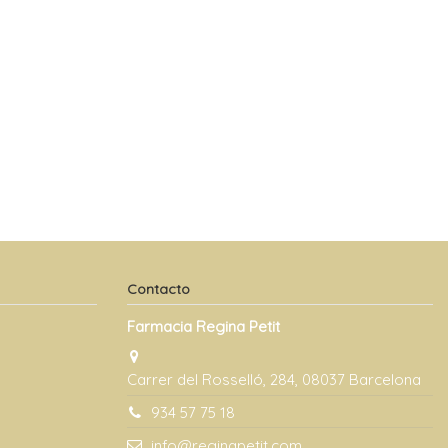
Contacto
Farmacia Regina Petit
Carrer del Rosselló, 284, 08037 Barcelona
934 57 75 18
info@reginapetit.com