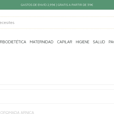
GASTOS DE ENVÍO 2,95€ | GRATIS A PARTIR DE 39€
RBODIETÉTICA
MATERNIDAD
CAPILAR
HIGIENE
SALUD
PA