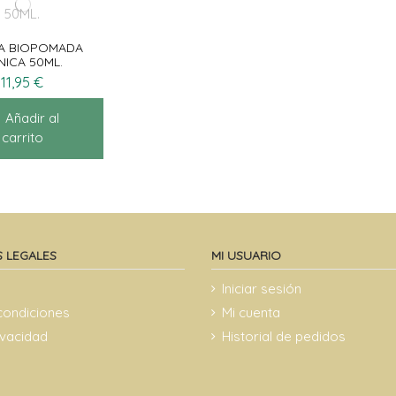
A BIOPOMADA
NICA 50ML.
11,95 €
Añadir al
carrito
 LEGALES
MI USUARIO
Iniciar sesión
condiciones
Mi cuenta
rivacidad
Historial de pedidos