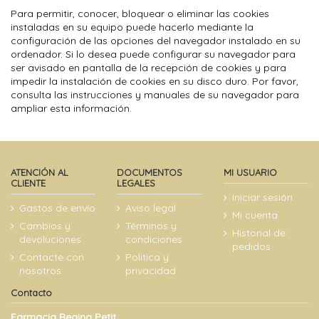
Para permitir, conocer, bloquear o eliminar las cookies
instaladas en su equipo puede hacerlo mediante la
configuración de las opciones del navegador instalado en su
ordenador. Si lo desea puede configurar su navegador para
ser avisado en pantalla de la recepción de cookies y para
impedir la instalación de cookies en su disco duro. Por favor,
consulta las instrucciones y manuales de su navegador para
ampliar esta información.
ATENCIÓN AL
DOCUMENTOS
MI USUARIO
CLIENTE
LEGALES
Iniciar sesión
Gastos de envío
Aviso legal
Mi cuenta
Cambios y
Términos y
Historial de
devoluciones
condiciones
pedidos
Contacte con
Politica y
nosotros
privacidad
Contacto
Farmacia Regina Petit