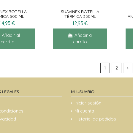
INEX BOTELLA
SUAVINEX BOTELLA
MICA 500 ML
TÉRMICA 350ML
AN
14,95 €
12,95 €
Añadir al
Añadir al
carrito
carrito
1
2
 LEGALES
MI USUARIO
Iniciar sesión
condiciones
Mi cuenta
rivacidad
Historial de pedidos