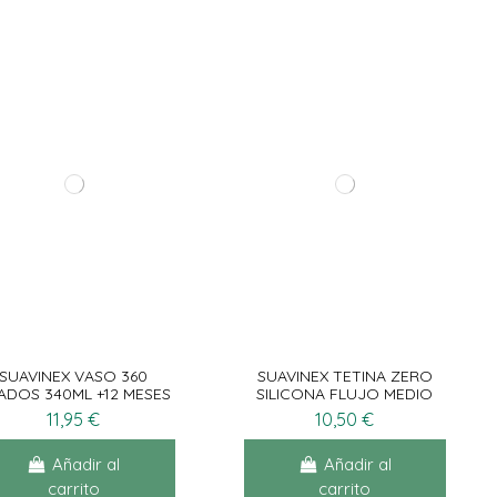
SUAVINEX VASO 360
SUAVINEX TETINA ZERO
ADOS 340ML +12 MESES
SILICONA FLUJO MEDIO
11,95 €
10,50 €
Añadir al
Añadir al
carrito
carrito