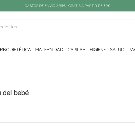
GASTOS DE ENVÍO 2,95€ | GRATIS A PARTIR DE 39€
RBODIETÉTICA
MATERNIDAD
CAPILAR
HIGIENE
SALUD
PA
a del bebé