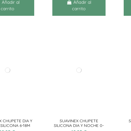
Añadir al
Añadir al
carrito
carrito
X CHUPETE DIA Y
SUAVINEX CHUPETE
SILICONA 6-18M
SILICONA DIA Y NOCHE 0-
6M