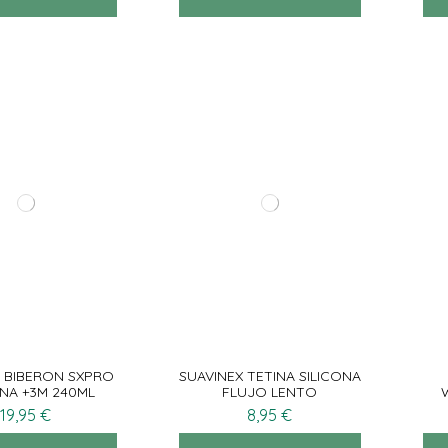
X BIBERON SXPRO
SUAVINEX TETINA SILICONA
ONA +3M 240ML
FLUJO LENTO
19,95 €
8,95 €