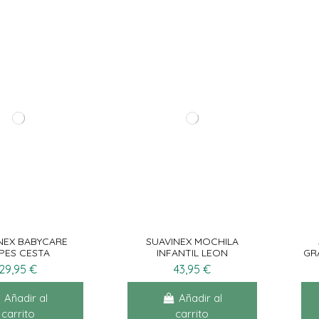
NEX BABYCARE
SUAVINEX MOCHILA
PES CESTA
INFANTIL LEON
GR
29,95 €
43,95 €
Añadir al
Añadir al
carrito
carrito