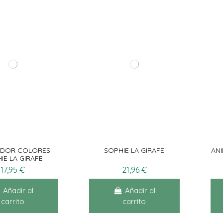
DOR COLORES
SOPHIE LA GIRAFE
ANI
IE LA GIRAFE
17,95 €
21,96 €
Añadir al
Añadir al
carrito
carrito