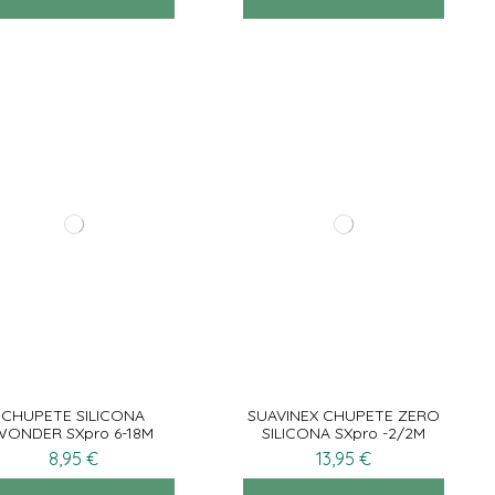
CHUPETE SILICONA
SUAVINEX CHUPETE ZERO
WONDER SXpro 6-18M
SILICONA SXpro -2/2M
8,95 €
13,95 €