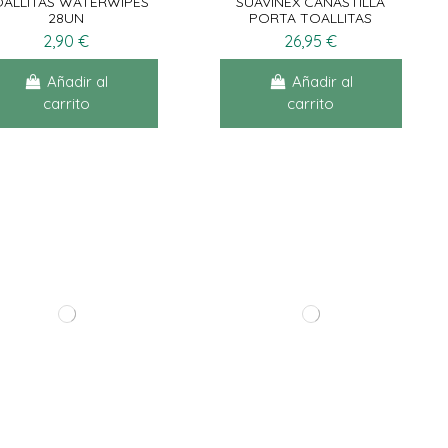
ALLITAS WATERWIPES
SUAVINEX CANASTILLA
28UN
PORTA TOALLITAS
2,90 €
26,95 €
Añadir al
Añadir al
carrito
carrito