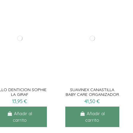
LLO DENTICION SOPHIE
SUAVINEX CANASTILLA
LA GIRAF
BABY CARE ORGANIZADOR
13,95 €
41,50 €
Añadir al
Añadir al
carrito
carrito