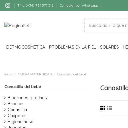
Tfno: (+34) 934 577 518
Contactar por Whatsapp
DERMOCOSMÉTICA
PROBLEMAS EN LA PIEL
SOLARES
HE
Inicio
NUEVA MATERNIDAD
Canastilla del bebé
Canastilla del bebé
Canastill
Biberones y Tetinas
Broches
Canastilla
Chupetes
Higiene nasal
Juguetes