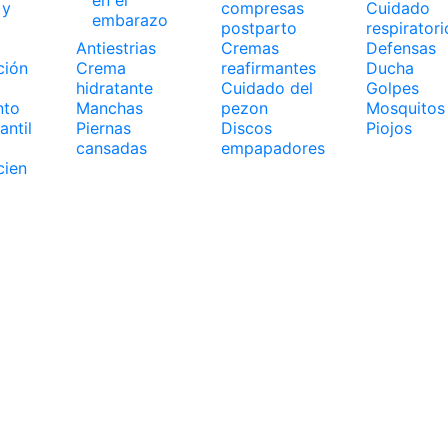
 y
compresas
Cuidado
embarazo
postparto
respiratori
Antiestrias
Cremas
Defensas
ción
Crema
reafirmantes
Ducha
hidratante
Cuidado del
Golpes
nto
Manchas
pezon
Mosquitos
antil
Piernas
Discos
Piojos
cansadas
empapadores
cien