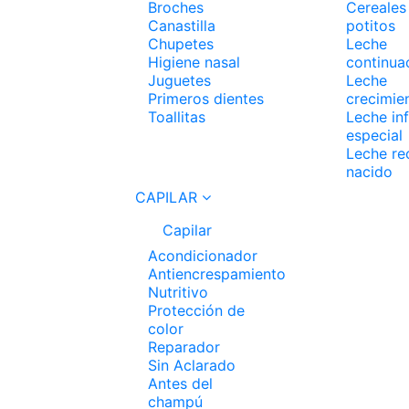
Broches
Cereales
Canastilla
potitos
Chupetes
Leche
Higiene nasal
continua
Juguetes
Leche
Primeros dientes
crecimie
Toallitas
Leche inf
especial
Leche re
nacido
CAPILAR
Capilar
Acondicionador
Antiencrespamiento
Nutritivo
Protección de
color
Reparador
Sin Aclarado
Antes del
champú