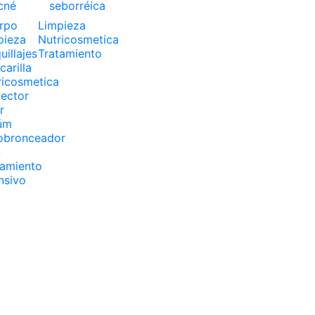
cné
seborréica
rpo
Limpieza
pieza
Nutricosmetica
illajes
Tratamiento
arilla
ricosmetica
tector
r
úm
obronceador
S
tamiento
nsivo