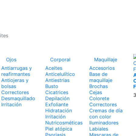
GASTOS DE ENVÍO 2,95€ | GRATIS A PARTIR DE 39€
Ojos
Corporal
Maquillaje
Antiarrugas y
Aceites
Accesorios
reafirmantes
Anticelulítico
Base de
Antiojeras y
Antiestrias
maquillaje
bolsas
Busto
Brochas
Correctores
Cicatrices
Cejas
3
Desmaquillado
Depilación
Colorete
Irritación
Exfoliante
Correctores
Hidratación
Cremas de día
Irritación
con color
Nutricosméticas
Iluminadores
Piel atópica
Labiales
Psoriasis
Mascaras de