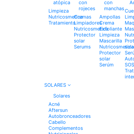
atópica
con
con
A
rojeces
manchas
Limpieza
Cue
Nutricosmetica
Cremas
Ampollas
Lim
Tratamiento
Limpiadores
Crema
Maqu
Nutricosmetica
Exfoliante
Masc
Protector
Limpieza
Nut
solar
Mascarilla
Pro
Serums
Nutricosmetica
sola
Protector
Ser
solar
Aut
Serúm
SO
Tra
inte
SOLARES
Solares
Acné
Aftersun
Autobronceadores
Cabello
Complementos
Nutricionales