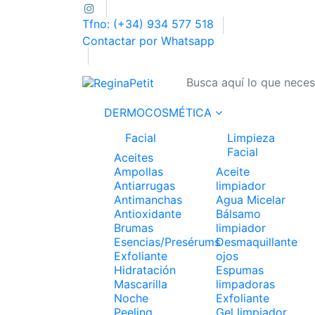
Tfno: (+34) 934 577 518
Contactar por Whatsapp
DERMOCOSMÉTICA
Facial
Limpieza
Facial
Aceites
Ampollas
Aceite
Antiarrugas
limpiador
Antimanchas
Agua Micelar
Antioxidante
Bálsamo
Brumas
limpiador
Esencias/Presérums
Desmaquillante
Exfoliante
ojos
Hidratación
Espumas
Mascarilla
limpadoras
Noche
Exfoliante
Peeling
Gel limpiador