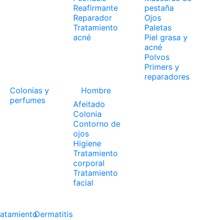
Reafirmante
pestaña
Reparador
Ojos
Tratamiento
Paletas
acné
Piel grasa y
acné
Polvos
Primers y
reparadores
Colonias y
Hombre
perfumes
Afeitado
Colonia
Contorno de
ojos
Higiene
Tratamiento
corporal
Tratamiento
facial
ratamiento
Dermatitis