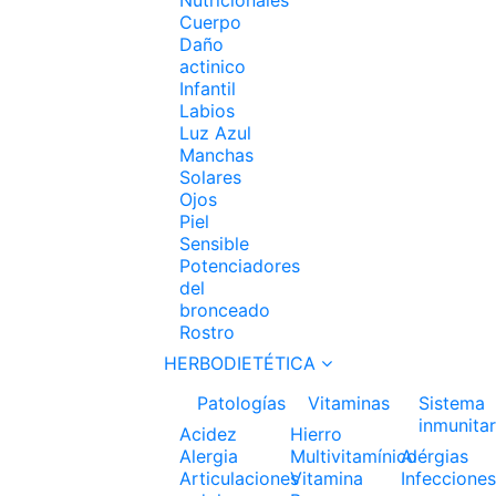
Cuerpo
Daño
actinico
Infantil
Labios
Luz Azul
Manchas
Solares
Ojos
Piel
Sensible
Potenciadores
del
bronceado
Rostro
HERBODIETÉTICA
Patologías
Vitaminas
Sistema
inmunitar
Acidez
Hierro
Alergia
Multivitamínico
Alérgias
Articulaciones
Vitamina
Infecciones