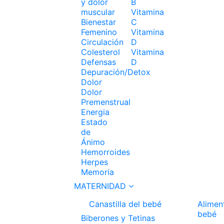
y dolor
B
muscular
Vitamina
Bienestar
C
Femenino
Vitamina
Circulación
D
Colesterol
Vitamina
Defensas
D
Depuración/Detox
Dolor
Dolor
Premenstrual
Energia
Estado
de
Ánimo
Hemorroides
Herpes
Memoria
MATERNIDAD
Canastilla del bebé
Alimen
bebé
Biberones y Tetinas