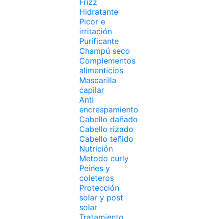
Frizz
Hidratante
Picor e
irritación
Purificante
Champú seco
Complementos
alimenticios
Mascarilla
capilar
Anti
encrespamiento
Cabello dañado
Cabello rizado
Cabello teñido
Nutrición
Metodo curly
Peines y
coleteros
Protección
solar y post
solar
Tratamiento