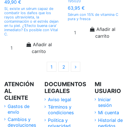
195020
49,90 €
63,95 €
Sí, existe un sérum capaz de
combatir los daños que los
Sérum con 15% de vitamina C
rayos ultravioleta, la
pura y fresca
contaminación o el estrés dejan
en tu piel. ¿'Efecto buena cara'
Añadir al
inmediato? Es posible con Vital
C.
carrito
Añadir al
carrito
1
2
ATENCIÓN
DOCUMENTOS
MI
AL
LEGALES
USUARIO
CLIENTE
Aviso legal
Iniciar
sesión
Gastos de
Términos y
envío
condiciones
Mi cuenta
Cambios y
Politica y
Historial de
devoluciones
privacidad
pedidos