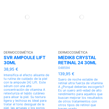
DERMOCOSMÉTICA
DERMOCOSMÉTICA
SVR AMPOULE LIFT
MEDIK8 CRYSTAL
30ML
RETINAL 24 30ML
048594
38,95 €
139,95 €
Intensifica el efecto alisante de
tu rutina de cuidado de la piel
Suero de noche estable de
con la ampoule [A] Lift. Este
retinal ultra fuerza de vitamina
sérum con una alta
A ¿Porqué deberías escogerlo?
concentración de vitamina A
Es un suero anti-edad de alto
retexturiza el tejido cutáneo
rendimiento para aquellos que
para alisar la piel. Su textura
buscan mejorar los resultados
ligera y lechosa es ideal para
de otros tratamientos con
tratar el tono desigual de la
otros tipos de retinol que
piel, las arrugas y los poros
hayan usado.