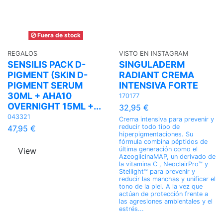
Fuera de stock
REGALOS
VISTO EN INSTAGRAM
SENSILIS PACK D-
SINGULADERM
PIGMENT (SKIN D-
RADIANT CREMA
PIGMENT SERUM
INTENSIVA FORTE
30ML + AHA10
170177
OVERNIGHT 15ML +...
32,95 €
043321
Crema intensiva para prevenir y
reducir todo tipo de
47,95 €
hiperpigmentaciones. Su
fórmula combina péptidos de
última generación como el
View
AzeoglicinaMAP, un derivado de
la vitamina C , NeoclairPro™ y
Stellight™ para prevenir y
reducir las manchas y unificar el
tono de la piel. A la vez que
actúan de protección frente a
las agresiones ambientales y el
estrés...