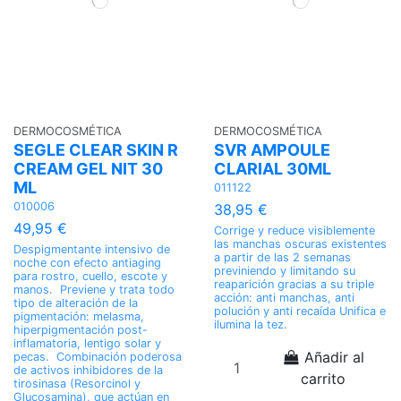
DERMOCOSMÉTICA
DERMOCOSMÉTICA
SEGLE CLEAR SKIN R
SVR AMPOULE
CREAM GEL NIT 30
CLARIAL 30ML
ML
011122
010006
38,95 €
49,95 €
Corrige y reduce visiblemente
las manchas oscuras existentes
Despigmentante intensivo de
a partir de las 2 semanas
noche con efecto antiaging
previniendo y limitando su
para rostro, cuello, escote y
reaparición gracias a su triple
manos. Previene y trata todo
acción: anti manchas, anti
tipo de alteración de la
polución y anti recaída Unifica e
pigmentación: melasma,
ilumina la tez.
hiperpigmentación post-
inflamatoria, lentigo solar y
Añadir al
pecas. Combinación poderosa
de activos inhibidores de la
carrito
tirosinasa (Resorcinol y
Glucosamina), que actúan en