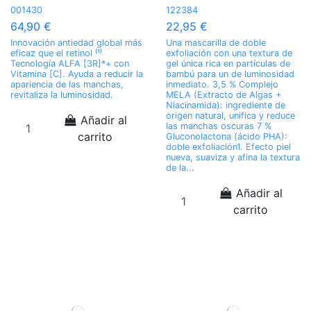
001430
122384
64,90 €
22,95 €
Innovación antiedad global más
Una mascarilla de doble
eficaz que el retinol ⁽¹⁾
exfoliación con una textura de
Tecnología ALFA [3R]*+ con
gel única rica en partículas de
Vitamina [C]. Ayuda a reducir la
bambú para un de luminosidad
apariencia de las manchas,
inmediato. 3,5 % Complejo
revitaliza la luminosidad.
MELA (Extracto de Algas +
Niacinamida): ingrediente de
origen natural, unifica y reduce
Añadir al
las manchas oscuras 7 %
carrito
Gluconolactona (ácido PHA):
doble exfoliación1. Efecto piel
nueva, suaviza y afina la textura
de la...
Añadir al
carrito