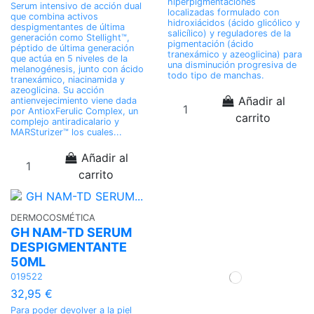
hiperpigmentaciones
Serum intensivo de acción dual
localizadas formulado con
que combina activos
hidroxiácidos (ácido glicólico y
despigmentantes de última
salicílico) y reguladores de la
generación como Stellight™,
pigmentación (ácido
péptido de última generación
tranexámico y azeoglicina) para
que actúa en 5 niveles de la
una disminución progresiva de
melanogénesis, junto con ácido
todo tipo de manchas.
tranexámico, niacinamida y
azeoglicina. Su acción
Añadir al
antienvejecimiento viene dada
por AntioxFerulic Complex, un
carrito
complejo antiradicalario y
MARSturizer™ los cuales...
Añadir al
carrito
DERMOCOSMÉTICA
GH NAM-TD SERUM
DESPIGMENTANTE
50ML
019522
32,95 €
Para poder devolver a la piel