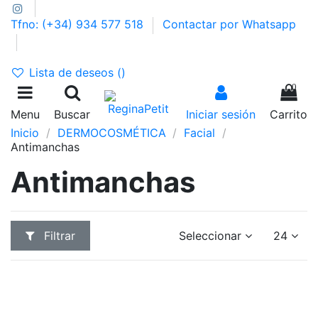
Tfno: (+34) 934 577 518
Contactar por Whatsapp
GASTOS DE ENVÍO 2,95€ | GRATIS A PARTIR DE 39€
Lista de deseos (
)
0
Menu
Buscar
Iniciar sesión
Carrito
Inicio
DERMOCOSMÉTICA
Facial
Antimanchas
Antimanchas
Filtrar
Seleccionar
24