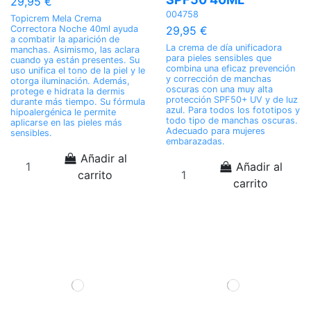
29,95 €
004758
Topicrem Mela Crema
Correctora Noche 40ml ayuda
29,95 €
a combatir la aparición de
La crema de día unificadora
manchas. Asimismo, las aclara
para pieles sensibles que
cuando ya están presentes. Su
combina una eficaz prevención
uso unifica el tono de la piel y le
y corrección de manchas
otorga iluminación. Además,
oscuras con una muy alta
protege e hidrata la dermis
protección SPF50+ UV y de luz
durante más tiempo. Su fórmula
azul. Para todos los fototipos y
hipoalergénica le permite
todo tipo de manchas oscuras.
aplicarse en las pieles más
Adecuado para mujeres
sensibles.
embarazadas.
Añadir al
Añadir al
carrito
carrito