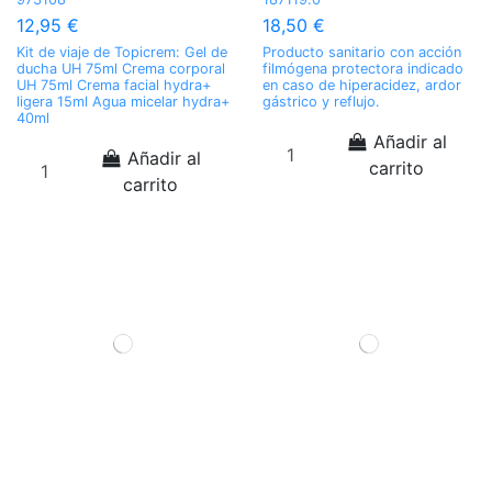
12,95 €
18,50 €
Kit de viaje de Topicrem: Gel de
Producto sanitario con acción
ducha UH 75ml Crema corporal
filmógena protectora indicado
UH 75ml Crema facial hydra+
en caso de hiperacidez, ardor
ligera 15ml Agua micelar hydra+
gástrico y reflujo.
40ml
Añadir al
Añadir al
carrito
carrito