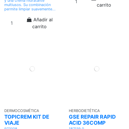
y una crema hidratante
carrito
multiusos. Su combinación
permite limpiar suavemente...
Añadir al
carrito
DERMOCOSMÉTICA
HERBODIETÉTICA
TOPICREM KIT DE
GSE REPAIR RAPID
VIAJE
ACID 36COMP
973108
187119.0