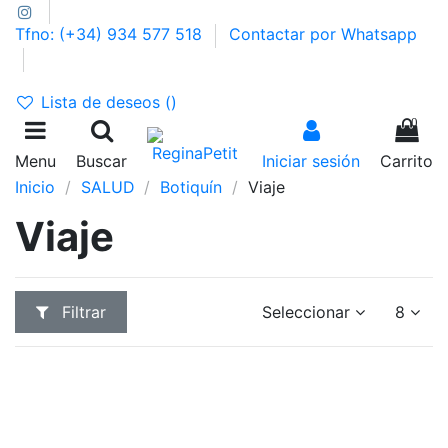
Tfno: (+34) 934 577 518
Contactar por Whatsapp
GASTOS DE ENVÍO 2,95€ | GRATIS A PARTIR DE 39€
Lista de deseos (
)
0
Menu
Buscar
Iniciar sesión
Carrito
Inicio
SALUD
Botiquín
Viaje
Viaje
Filtrar
Seleccionar
8