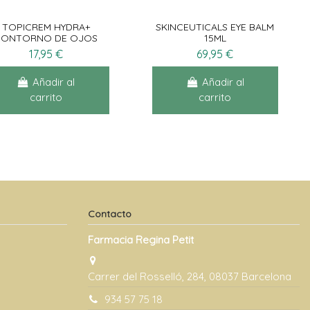
TOPICREM HYDRA+
SKINCEUTICALS EYE BALM
CONTORNO DE OJOS
15ML
15ML
17,95 €
69,95 €
Añadir al
Añadir al
carrito
carrito
Contacto
Farmacia Regina Petit
Carrer del Rosselló, 284, 08037 Barcelona
934 57 75 18