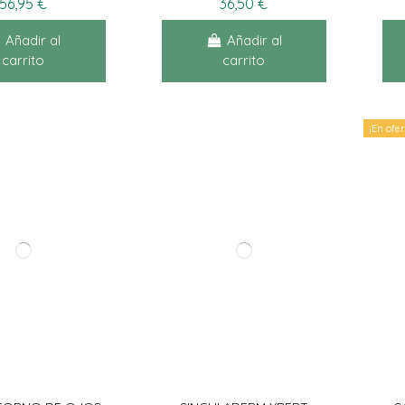
56,95 €
36,50 €
Añadir al
Añadir al
carrito
carrito
¡En ofer