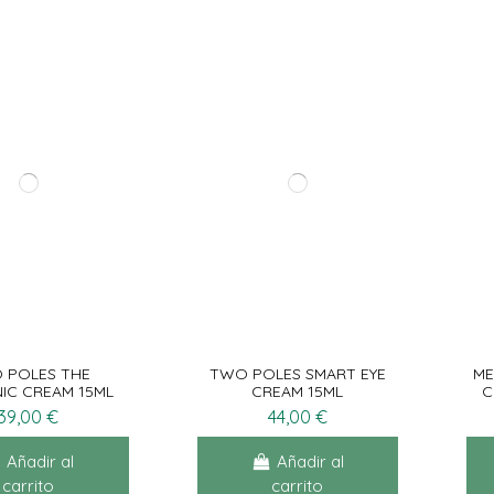
 POLES THE
TWO POLES SMART EYE
ME
IC CREAM 15ML
CREAM 15ML
C
39,00 €
44,00 €
Añadir al
Añadir al
carrito
carrito