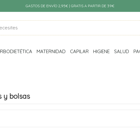
GASTOS DE ENVÍO 2,95€ | GRATIS A PARTIR DE 39€
RBODIETÉTICA
MATERNIDAD
CAPILAR
HIGIENE
SALUD
PA
s y bolsas