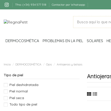
Tfno: (+34) 934 577 518
Contactar por Whatsapp
DERMOCOSMÉTICA
PROBLEMAS EN LA PIEL
SOLARES
HE
Inicio
DERMOCOSMÉTICA
Ojos
Antiojeras y bolsas
Tipo de piel
Antiojera
Piel deshidratada
Piel normal
Piel seca
Todo tipo de piel