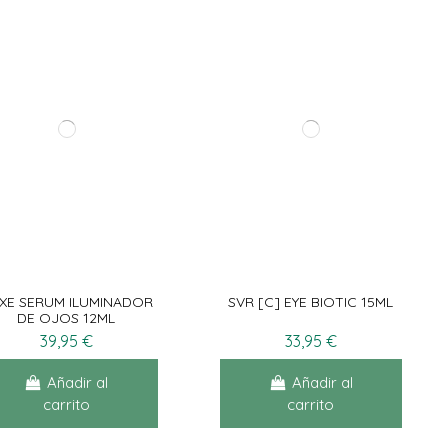
XE SERUM ILUMINADOR
SVR [C] EYE BIOTIC 15ML
DE OJOS 12ML
39,95 €
33,95 €
Añadir al
Añadir al
carrito
carrito