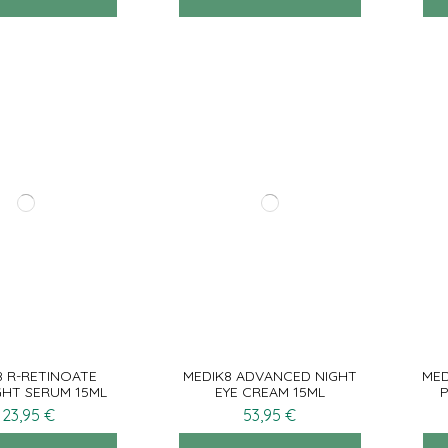
8 R-RETINOATE
MEDIK8 ADVANCED NIGHT
MED
GHT SERUM 15ML
EYE CREAM 15ML
123,95 €
53,95 €