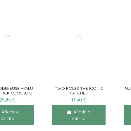
ODIGIEUSE HYALU
TWO POLES THE ICONIC
NU
TICK OJOS 8.5G
PATCHES
25,95 €
13,50 €
Añadir al
Añadir al
carrito
carrito