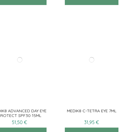
IK8 ADVANCED DAY EYE
MEDIK8 C-TETRA EYE 7ML
PROTECT SPF30 15ML
51,50 €
31,95 €