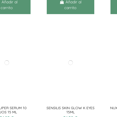
Añadir al
Añadir al
carrito
carrito
UPER SERUM 10
SENSILIS SKIN GLOW K EYES
NUX
JOS 15 ML
15ML