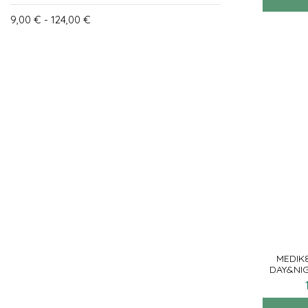
SVR
9,00 € - 124,00 €
TOPICREM
TWO POLES COSMETICS
MEDIK
DAY&NI