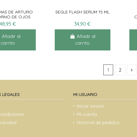
MAS DE ARTURO:
SEGLE FLASH SERUM 15 ML
RNO DE OJOS
POTENCIA 15ML
48,95 €
34,90 €
Añadir al
Añadir al
carrito
carrito
1
2
 LEGALES
MI USUARIO
Iniciar sesión
condiciones
Mi cuenta
rivacidad
Historial de pedidos