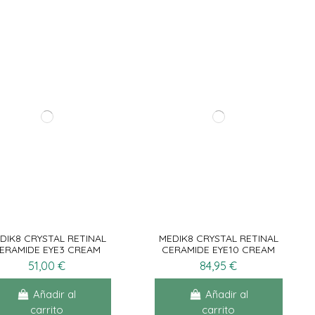
DIK8 CRYSTAL RETINAL
MEDIK8 CRYSTAL RETINAL
ERAMIDE EYE3 CREAM
CERAMIDE EYE10 CREAM
15ML
15ML
51,00 €
84,95 €
Añadir al
Añadir al
carrito
carrito