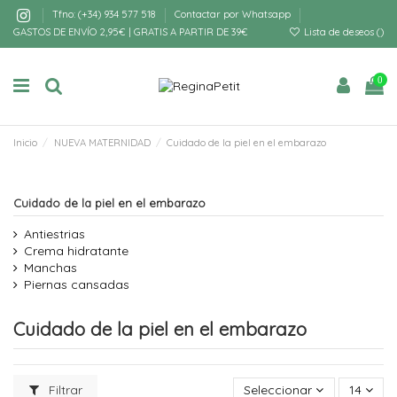
Tfno: (+34) 934 577 518
Contactar por Whatsapp
GASTOS DE ENVÍO 2,95€ | GRATIS A PARTIR DE 39€
Lista de deseos (
)
0
Inicio
NUEVA MATERNIDAD
Cuidado de la piel en el embarazo
Cuidado de la piel en el embarazo
Antiestrias
Crema hidratante
Manchas
Piernas cansadas
Cuidado de la piel en el embarazo
Filtrar
Seleccionar
14