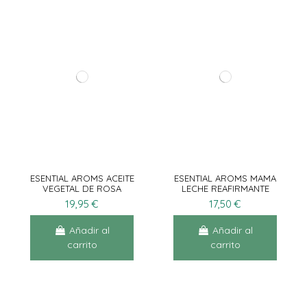
ESENTIAL AROMS ACEITE
ESENTIAL AROMS MAMA
VEGETAL DE ROSA
LECHE REAFIRMANTE
MOSQUETA 50ML
150ML
19,95 €
17,50 €
Añadir al
Añadir al
carrito
carrito