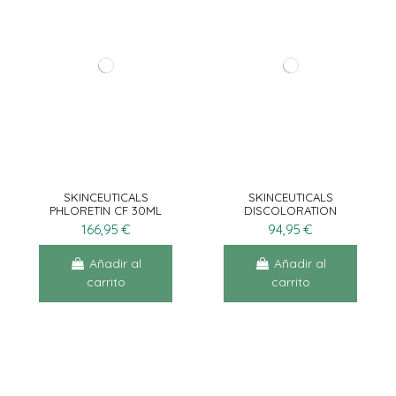
SKINCEUTICALS
SKINCEUTICALS
PHLORETIN CF 30ML
DISCOLORATION
DEFENSE SERUM 30ML
166,95 €
94,95 €
Añadir al
Añadir al
carrito
carrito