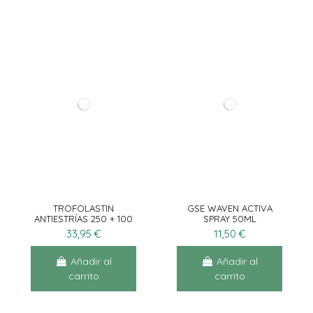
TROFOLASTIN
GSE WAVEN ACTIVA
ANTIESTRÍAS 250 + 100
SPRAY 50ML
ML
33,95 €
11,50 €
Añadir al
Añadir al
carrito
carrito