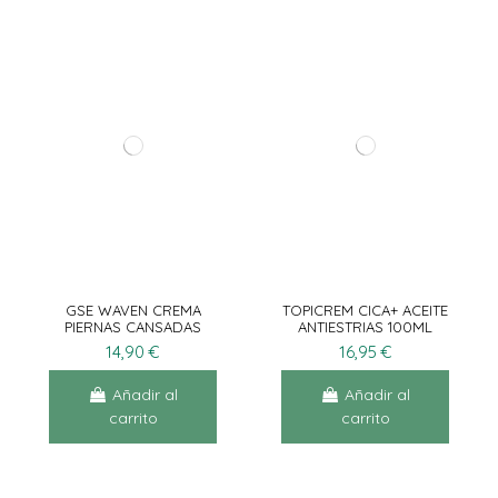
GSE WAVEN CREMA
TOPICREM CICA+ ACEITE
PIERNAS CANSADAS
ANTIESTRIAS 100ML
100ML
14,90 €
16,95 €
Añadir al
Añadir al
carrito
carrito