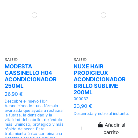
SALUD
SALUD
MODESTA
NUXE HAIR
CASSINELLO H04
PRODIGIEUX
ACONDICIONADOR
ACONDICIONADOR
250ML
BRILLO SUBLIME
200ML
26,90 €
000037
Descubre el nuevo H04
23,90 €
Acondicionador, una fórmula
avanzada que ayuda a restaurar
Desenreda y nutre al instante.
la fuerza, la densidad y la
vitalidad del cabello, dejándolo
Añadir al
más luminoso, protegido y más
rápido de secar. Este
carrito
tratamiento único combina una