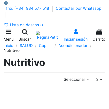
Tfno: (+34) 934 577 518
Contactar por Whatsapp
GASTOS DE ENVÍO 2,95€ | GRATIS A PARTIR DE 39€
Lista de deseos (
)
0
Menu
Buscar
Iniciar sesión
Carrito
Inicio
SALUD
Capilar
Acondicionador
Nutritivo
Nutritivo
Seleccionar
3