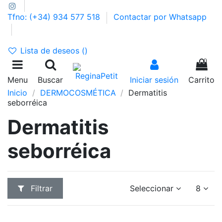
Tfno: (+34) 934 577 518
Contactar por Whatsapp
GASTOS DE ENVÍO 2,95€ | GRATIS A PARTIR DE 39€
Lista de deseos (
)
0
Menu
Buscar
Iniciar sesión
Carrito
Inicio
DERMOCOSMÉTICA
Dermatitis
seborréica
Dermatitis
seborréica
Filtrar
Seleccionar
8