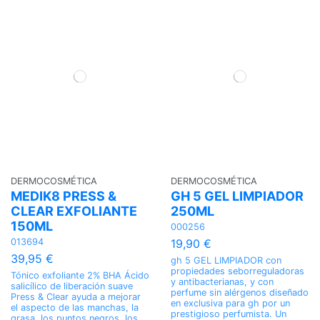
DERMOCOSMÉTICA
DERMOCOSMÉTICA
MEDIK8 PRESS &
GH 5 GEL LIMPIADOR
CLEAR EXFOLIANTE
250ML
150ML
000256
013694
19,90 €
39,95 €
gh 5 GEL LIMPIADOR con
propiedades seborreguladoras
Tónico exfoliante 2% BHA Ácido
y antibacterianas, y con
salicílico de liberación suave
perfume sin alérgenos diseñado
Press & Clear ayuda a mejorar
en exclusiva para gh por un
el aspecto de las manchas, la
prestigioso perfumista. Un
grasa, los puntos negros, los