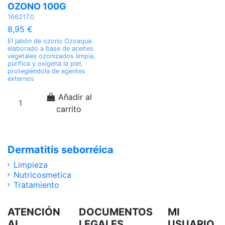
OZONO 100G
166217.0
8,95 €
El jabón de ozono Ozoaqua
elaborado a base de aceites
vegetales ozonizados limpia,
purifica y oxigena la piel,
protegiéndola de agentes
externos
Añadir al
carrito
Dermatitis seborréica
Limpieza
Nutricosmetica
Tratamiento
ATENCIÓN
DOCUMENTOS
MI
AL
LEGALES
USUARIO