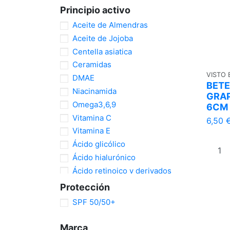
Principio activo
Aceite de Almendras
Aceite de Jojoba
Centella asiatica
Ceramidas
VISTO
DMAE
BETE
Niacinamida
GRAP
Omega3,6,9
6CM
Vitamina C
6,50 
Vitamina E
Ácido glicólico
Ácido hialurónico
Ácido retinoico y derivados
Ácido salicílico
Protección
Ácido tranexámico
SPF 50/50+
Marca