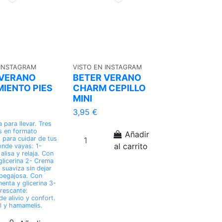
 INSTAGRAM
VISTO EN INSTAGRAM
 VERANO
BETER VERANO
IENTO PIES
CHARM CEPILLO
MINI
3,95 €
 para llevar. Tres
s en formato
Añadir
para cuidar de tus
al carrito
onde vayas: 1-
 alisa y relaja. Con
glicerina 2- Crema
 suaviza sin dejar
pegajosa. Con
enta y glicerina 3-
frescante:
e alivio y confort.
 y hamamelis.