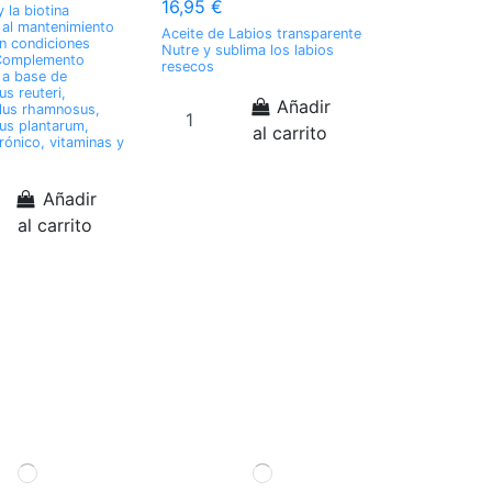
16,95 €
y la biotina
 al mantenimiento
Aceite de Labios transparente
en condiciones
Nutre y sublima los labios
Complemento
resecos
o a base de
us reuteri,
Añadir
llus rhamnosus,
lus plantarum,
al carrito
rónico, vitaminas y
Añadir
al carrito