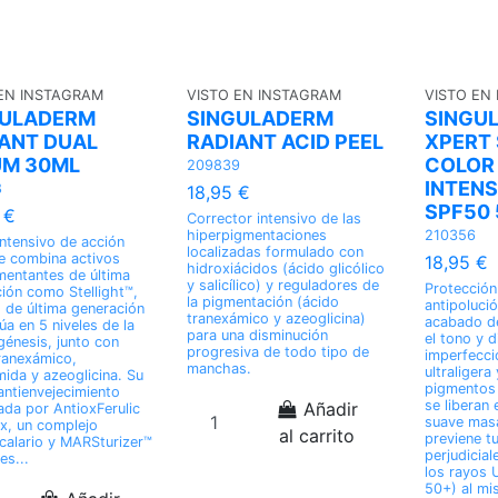
 EN INSTAGRAM
VISTO EN INSTAGRAM
VISTO EN
GULADERM
SINGULADERM
SINGU
ANT DUAL
RADIANT ACID PEEL
XPERT
UM 30ML
COLOR
209839
INTENS
8
18,95 €
SPF50
 €
Corrector intensivo de las
hiperpigmentaciones
210356
ntensivo de acción
localizadas formulado con
e combina activos
18,95 €
hidroxiácidos (ácido glicólico
entantes de última
y salicílico) y reguladores de
Protección
ión como Stellight™,
la pigmentación (ácido
antipoluci
 de última generación
tranexámico y azeoglicina)
acabado de
úa en 5 niveles de la
para una disminución
el tono y d
énesis, junto con
progresiva de todo tipo de
imperfecci
ranexámico,
manchas.
ultraligera
mida y azeoglicina. Su
pigmentos
antienvejecimiento
se liberan 
Añadir
ada por AntioxFerulic
suave masa
x, un complejo
al carrito
previene tu
icalario y MARSturizer™
perjudicia
es...
los rayos
50+) al mi