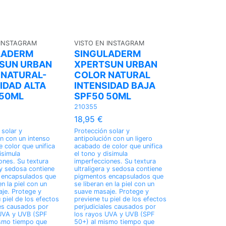
 INSTAGRAM
VISTO EN INSTAGRAM
LADERM
SINGULADERM
 SUN URBAN
XPERTSUN URBAN
 NATURAL-
COLOR NATURAL
IDAD ALTA
INTENSIDAD BAJA
 50ML
SPF50 50ML
210355
18,95 €
 solar y
Protección solar y
ón con un intenso
antipolución con un ligero
 color que unifica
acabado de color que unifica
isimula
el tono y disimula
ones. Su textura
imperfecciones. Su textura
 y sedosa contiene
ultraligera y sedosa contiene
 encapsulados que
pigmentos encapsulados que
en la piel con un
se liberan en la piel con un
je. Protege y
suave masaje. Protege y
 piel de los efectos
previene tu piel de los efectos
les causados por
perjudiciales causados por
 UVA y UVB (SPF
los rayos UVA y UVB (SPF
smo tiempo que
50+) al mismo tiempo que