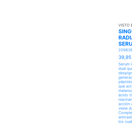
VISTO
SIN
RADI
SER
20983
39,95
Serum i
dual qu
despigm
generac
péptido
que act
melanog
ácido t
niacina
acción 
viene d
Comple
antirad
los cual