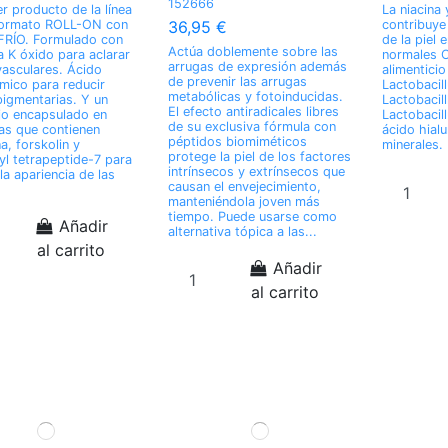
152666
er producto de la línea
La niacina 
formato ROLL-ON con
contribuye
36,95 €
FRÍO. Formulado con
de la piel 
Actúa doblemente sobre las
a K óxido para aclarar
normales 
arrugas de expresión además
vasculares. Ácido
alimentici
de prevenir las arrugas
mico para reducir
Lactobacill
metabólicas y fotoinducidas.
pigmentarias. Y un
Lactobacil
El efecto antiradicales libres
jo encapsulado en
Lactobacil
de su exclusiva fórmula con
as que contienen
ácido hialu
péptidos biomiméticos
a, forskolin y
minerales.
protege la piel de los factores
yl tetrapeptide-7 para
intrínsecos y extrínsecos que
la apariencia de las
causan el envejecimiento,
manteniéndola joven más
tiempo. Puede usarse como
Añadir
alternativa tópica a las...
al carrito
Añadir
al carrito