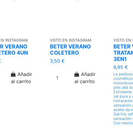
 EN INSTAGRAM
VISTO EN INSTAGRAM
VISTO EN
R VERANO
BETER VERANO
BETER
ETERO 4UN
COLETERO
TRATAM
3EN1
€
3,50 €
6,95 €
Añadir
Añadir
La pedicura
cosmético
al carrito
al carrito
monodosis 
pies allá d
Exfoliante:
sal pura y 
hidratante:
sensación 
aceite de m
Gel frío re
sensación d
Con mentol