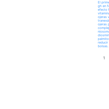
El prim
gh en 
efecto 
vitamin
ojeras 
tranexá
ojeras 
comple
niosom
diosmin
palmito
reducir 
bolsas.