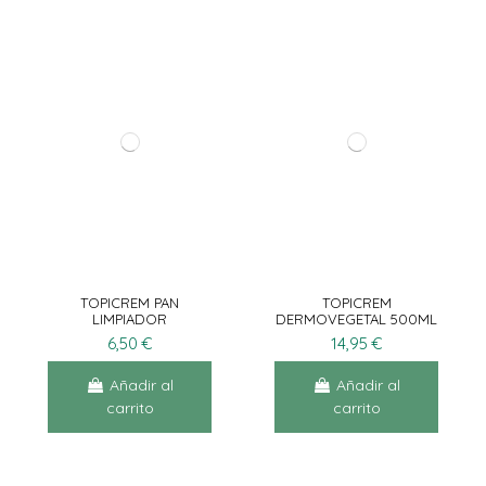
TOPICREM PAN
TOPICREM
LIMPIADOR
DERMOVEGETAL 500ML
DERMATOLÓGICO
6,50 €
14,95 €
150GR
Añadir al
Añadir al
carrito
carrito