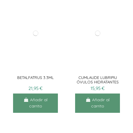
BETALFATRUS 3.3ML
CUMLAUDE LUBRIPIU
ÓVULOS HIDRATANTES
10UN
21,95 €
15,95 €
Añadir al
Añadir al
carrito
carrito