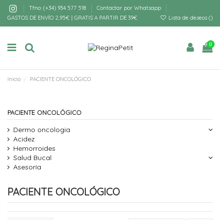
Tfno: (+34) 934 577 518
Contactar por Whatsapp
GASTOS DE ENVÍO 2,95€ | GRATIS A PARTIR DE 39€
Lista de deseos (
)
0
Inicio
PACIENTE ONCOLÓGICO
PACIENTE ONCOLÓGICO
Dermo oncologia
Acidez
Hemorroides
Salud Bucal
Asesoría
PACIENTE ONCOLÓGICO