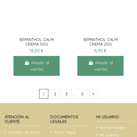
BEPANTHOL CALM
BEPANTHOL CALM
CREMA 50G
CREMA 20G
16,50 €
6,95 €
Añadir al
Añadir al
carrito
carrito
1
2
3
…
5
ATENCIÓN AL
DOCUMENTOS
MI USUARIO
CLIENTE
LEGALES
Iniciar sesión
Gastos de envío
Aviso legal
Mi cuenta