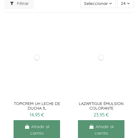
Filtrar
Seleccionar
24
TOPICREM UH LECHE DE
LAZARTIGUE ÉMULSION
DUCHA 1L
COLORANTE
14,95 €
23,95 €
Añadir al
Añadir al
carrito
carrito