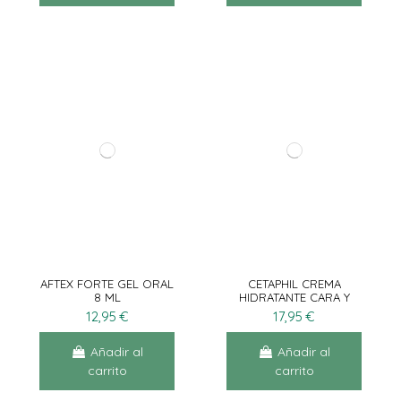
AFTEX FORTE GEL ORAL
CETAPHIL CREMA
8 ML
HIDRATANTE CARA Y
CUERPO 453G
12,95 €
17,95 €
Añadir al
Añadir al
carrito
carrito