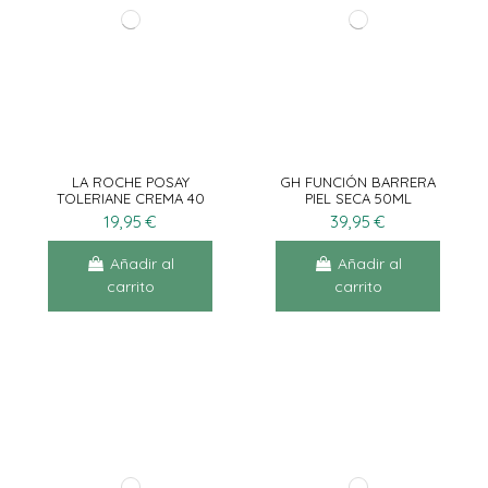
LA ROCHE POSAY
GH FUNCIÓN BARRERA
TOLERIANE CREMA 40
PIEL SECA 50ML
ML
19,95 €
39,95 €
Añadir al
Añadir al
carrito
carrito