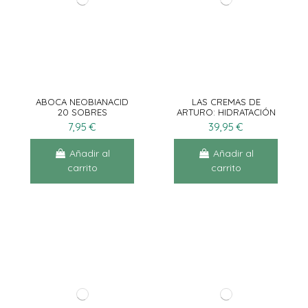
ABOCA NEOBIANACID
LAS CREMAS DE
20 SOBRES
ARTURO: HIDRATACIÓN
Y REGENERACIÓN
7,95 €
39,95 €
BARRERA 50ML
Añadir al
Añadir al
carrito
carrito