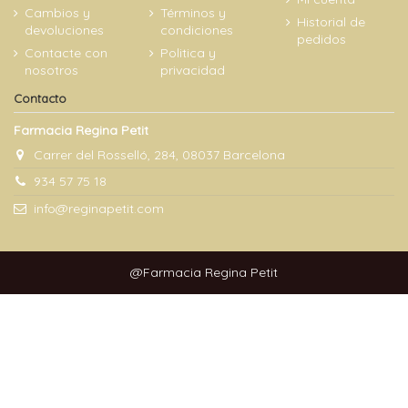
Cambios y
Términos y
Historial de
devoluciones
condiciones
pedidos
Contacte con
Politica y
nosotros
privacidad
Contacto
Farmacia Regina Petit
Carrer del Rosselló, 284, 08037 Barcelona
934 57 75 18
info@reginapetit.com
@Farmacia Regina Petit