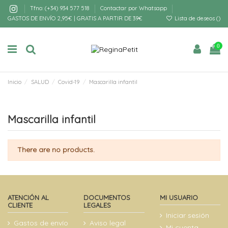
Tfno: (+34) 934 577 518
Contactar por Whatsapp
GASTOS DE ENVÍO 2,95€ | GRATIS A PARTIR DE 39€
Lista de deseos (
)
0
Inicio
SALUD
Covid-19
Mascarilla infantil
Mascarilla infantil
There are no products.
ATENCIÓN AL
DOCUMENTOS
MI USUARIO
CLIENTE
LEGALES
Iniciar sesión
Gastos de envío
Aviso legal
Mi cuenta