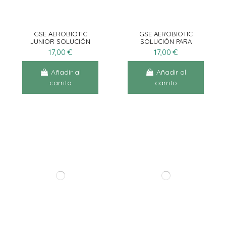
GSE AEROBIOTIC
GSE AEROBIOTIC
JUNIOR SOLUCIÓN
SOLUCIÓN PARA
PARA AEROSOL10AMP X
AEROSOL 10AMP X 5ML
17,00 €
17,00 €
5ML
Añadir al
Añadir al
carrito
carrito