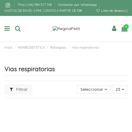
Tfno: (+34) 934 577 518
Contactar por Whatsapp
GASTOS DE ENVÍO 2,95€ | GRATIS A PARTIR DE 39€
Lista de deseos (
)
0
Inicio
HERBODIETÉTICA
Patologías
Vias respiratorias
Vias respiratorias
Filtrar
Seleccionar
23