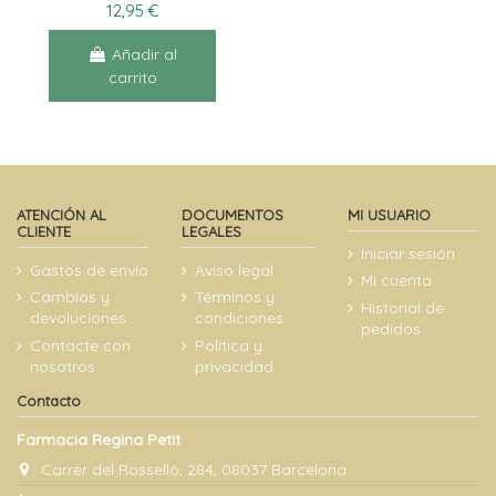
12,95 €
Añadir al
carrito
ATENCIÓN AL
DOCUMENTOS
MI USUARIO
CLIENTE
LEGALES
Iniciar sesión
Gastos de envío
Aviso legal
Mi cuenta
Cambios y
Términos y
Historial de
devoluciones
condiciones
pedidos
Contacte con
Politica y
nosotros
privacidad
Contacto
Farmacia Regina Petit
Carrer del Rosselló, 284, 08037 Barcelona