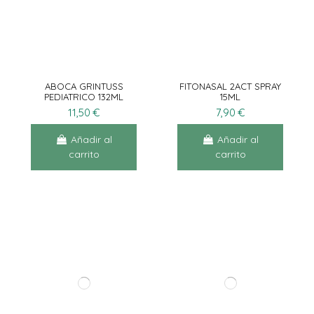
ABOCA GRINTUSS
FITONASAL 2ACT SPRAY
PEDIATRICO 132ML
15ML
11,50 €
7,90 €
Añadir al
Añadir al
carrito
carrito