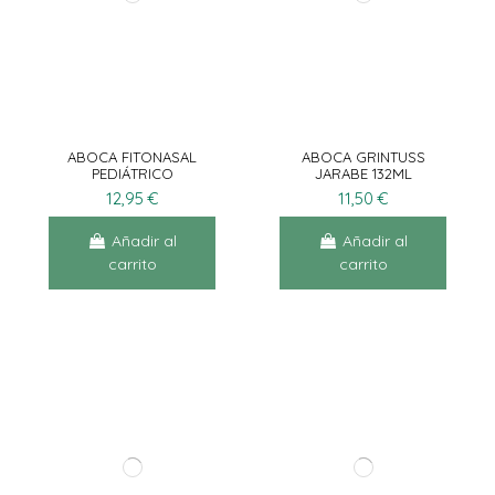
ABOCA FITONASAL
ABOCA GRINTUSS
PEDIÁTRICO
JARABE 132ML
NEBULIZADOR 125ML
12,95 €
11,50 €
Añadir al
Añadir al
carrito
carrito