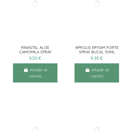
RINASTEL ALOE
APROLIS ERYSIM FORTE
CAMOMILA SPRAY
SPRAY BUCAL 30ML
NASAL 125 ML
9,50 €
9,95 €
Añadir al
Añadir al
carrito
carrito