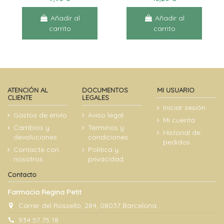
Añadir al
Añadir al
carrito
carrito
ATENCIÓN AL
DOCUMENTOS
MI USUARIO
CLIENTE
LEGALES
Iniciar sesión
Gastos de envío
Aviso legal
Mi cuenta
Cambios y
Términos y
Historial de
devoluciones
condiciones
pedidos
Contacte con
Politica y
nosotros
privacidad
Contacto
Farmacia Regina Petit
Carrer del Rosselló, 284, 08037 Barcelona
934 57 75 18