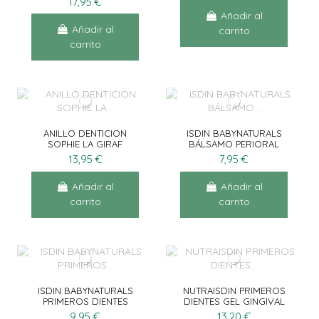
17,95 €
Añadir al
Añadir al
carrito
carrito
ANILLO DENTICION
ISDIN BABYNATURALS
SOPHIE LA GIRAF
BÁLSAMO PERIORAL
15ML
13,95 €
7,95 €
Añadir al
Añadir al
carrito
carrito
ISDIN BABYNATURALS
NUTRAISDIN PRIMEROS
PRIMEROS DIENTES
DIENTES GEL GINGIVAL
30ML
30ML
9,95 €
13,20 €