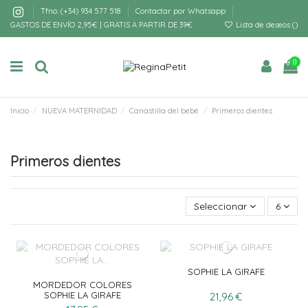
Tfno: (+34) 934 577 518
Contactar por Whatsapp
GASTOS DE ENVÍO 2,95€ | GRATIS A PARTIR DE 39€
Lista de deseos (
)
0
Inicio
NUEVA MATERNIDAD
Canastilla del bebé
Primeros dientes
Primeros dientes
Seleccionar
6
SOPHIE LA GIRAFE
MORDEDOR COLORES
SOPHIE LA GIRAFE
21,96 €