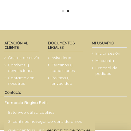
ATENCIÓN AL
DOCUMENTOS
MI USUARIO
CLIENTE
LEGALES
Iniciar sesión
Gastos de envío
Aviso legal
Mi cuenta
Cambios y
Términos y
Historial de
devoluciones
condiciones
pedidos
Contacte con
Politica y
nosotros
privacidad
Contacto
Farmacia Regina Petit
Carrer del Rosselló, 284, 08037 Barcelona
Esta web utiliza cookies.
934 57 75 18
Si continua navegando consideramos
info@reginapetit.com
que acepta su uso.
Ver política de cookies