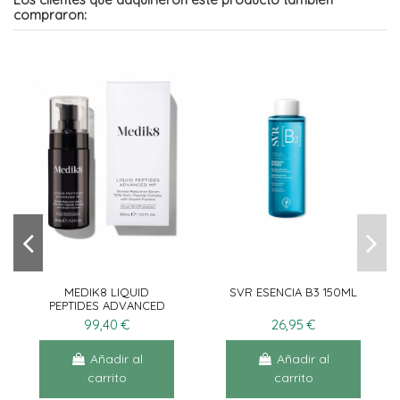
compraron:
MEDIK8 LIQUID
SVR ESENCIA B3 150ML
PEPTIDES ADVANCED
30ML
99,40 €
26,95 €
Añadir al
Añadir al
carrito
carrito