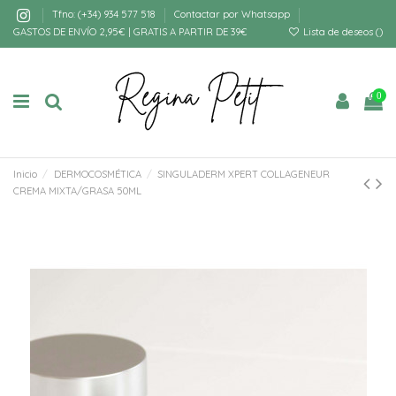
Tfno: (+34) 934 577 518
Contactar por Whatsapp
GASTOS DE ENVÍO 2,95€ | GRATIS A PARTIR DE 39€
Lista de deseos (
)
0
Inicio
DERMOCOSMÉTICA
SINGULADERM XPERT COLLAGENEUR
CREMA MIXTA/GRASA 50ML