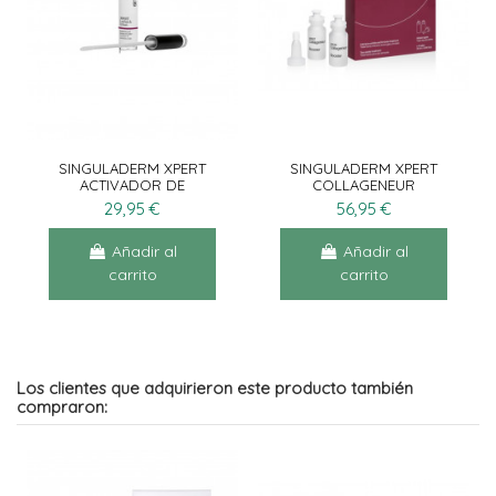
SINGULADERM XPERT
SINGULADERM XPERT
ACTIVADOR DE
COLLAGENEUR
PESTAÑAS 4ML
BOOSTER 2X10ML
29,95 €
56,95 €
Añadir al
Añadir al
carrito
carrito
Los clientes que adquirieron este producto también
compraron: