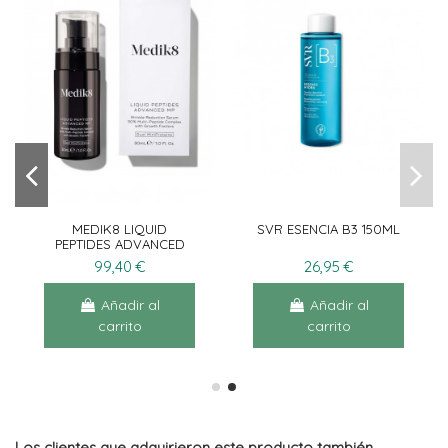
MEDIK8 LIQUID
SVR ESENCIA B3 150ML
PEPTIDES ADVANCED
30ML
99,40 €
26,95 €
Añadir al
Añadir al
carrito
carrito
Los clientes que adquirieron este producto también