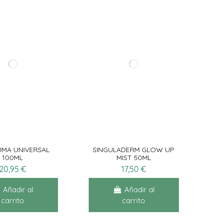
UMA UNIVERSAL
SINGULADERM GLOW UP
100ML
MIST 50ML
20,95 €
17,50 €
Añadir al
Añadir al
carrito
carrito