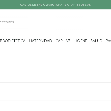
GASTOS DE ENVÍO 2,95€ | GRATIS A PARTIR DE 39€
RBODIETÉTICA
MATERNIDAD
CAPILAR
HIGIENE
SALUD
PA