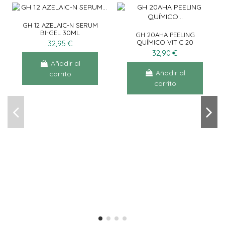
GH 12 AZELAIC-N SERUM
BI-GEL 30ML
GH 20AHA PEELING
QUÍMICO VIT C 20
32,95 €
DISCOS
32,90 €
Añadir al
Añadir al
carrito
carrito