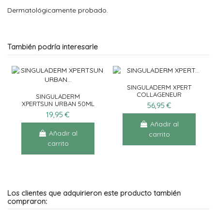
Dermatológicamente probado.
También podría interesarle
SINGULADERM XPERT
COLLAGENEUR
SINGULADERM
BOOSTER 2X10ML
XPERTSUN URBAN 50ML
56,95 €
19,95 €
Añadir al
Añadir al
carrito
carrito
Los clientes que adquirieron este producto también
compraron: