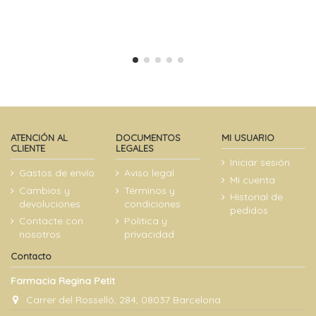
ATENCIÓN AL
DOCUMENTOS
MI USUARIO
CLIENTE
LEGALES
Iniciar sesión
Gastos de envío
Aviso legal
Mi cuenta
Cambios y
Términos y
Historial de
devoluciones
condiciones
pedidos
Contacte con
Politica y
nosotros
privacidad
Contacto
Farmacia Regina Petit
Carrer del Rosselló, 284, 08037 Barcelona