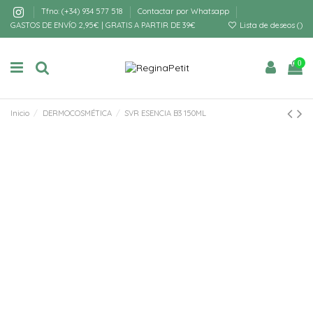
Tfno: (+34) 934 577 518
Contactar por Whatsapp
GASTOS DE ENVÍO 2,95€ | GRATIS A PARTIR DE 39€
Lista de deseos (
)
0
Inicio
DERMOCOSMÉTICA
SVR ESENCIA B3 150ML