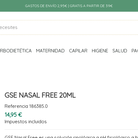
GASTOS DE ENVÍO 2,95€ | GRATIS A PARTIR DE 39€
RBODIETÉTICA
MATERNIDAD
CAPILAR
HIGIENE
SALUD
PA
GSE NASAL FREE 20ML
Referencia
186385.0
14,95 €
Impuestos incluidos
GSE Nasal Free es una solución rinológica a pH fisiológico a 