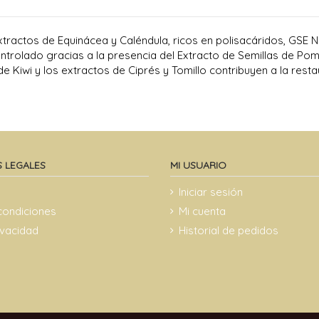
xtractos de Equinácea y Caléndula, ricos en polisacáridos, GSE Na
rolado gracias a la presencia del Extracto de Semillas de Pomel
 de Kiwi y los extractos de Ciprés y Tomillo contribuyen a la rest
 LEGALES
MI USUARIO
Iniciar sesión
condiciones
Mi cuenta
rivacidad
Historial de pedidos