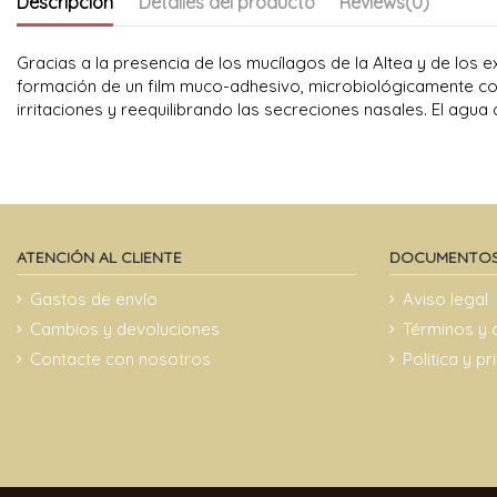
Descripción
Detalles del producto
Reviews
(0)
Gracias a la presencia de los mucílagos de la Altea y de los e
formación de un film muco-adhesivo, microbiológicamente cont
irritaciones y reequilibrando las secreciones nasales. El agua
ATENCIÓN AL CLIENTE
DOCUMENTOS
Gastos de envío
Aviso legal
Cambios y devoluciones
Términos y 
Contacte con nosotros
Politica y p