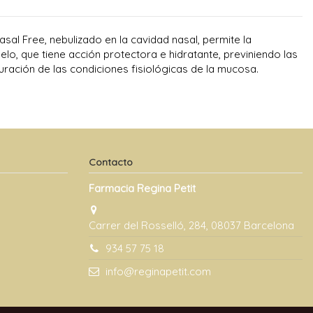
sal Free, nebulizado en la cavidad nasal, permite la
o, que tiene acción protectora e hidratante, previniendo las
auración de las condiciones fisiológicas de la mucosa.
Contacto
Farmacia Regina Petit
Carrer del Rosselló, 284, 08037 Barcelona
934 57 75 18
info@reginapetit.com