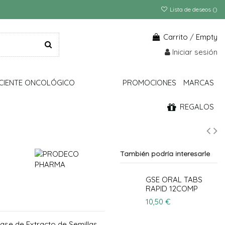
Lista de deseos (
)
Carrito
/
Empty
Iniciar sesión
CIENTE ONCOLÓGICO
PROMOCIONES
MARCAS
REGALOS
También podría interesarle
GSE ORAL TABS
RAPID 12COMP
10,50 €
base de Extracto de Semillas