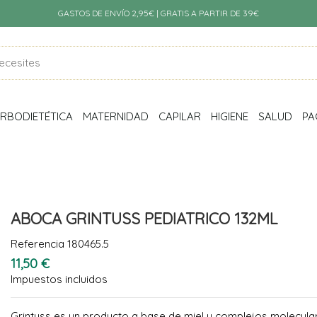
GASTOS DE ENVÍO 2,95€ | GRATIS A PARTIR DE 39€
RBODIETÉTICA
MATERNIDAD
CAPILAR
HIGIENE
SALUD
PA
ABOCA GRINTUSS PEDIATRICO 132ML
Referencia
180465.5
11,50 €
Impuestos incluidos
Grintuss es un producto a base de miel y complejos molecular