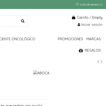
Lista de deseos (
)
Carrito
/
Empty
Iniciar sesión
CIENTE ONCOLÓGICO
PROMOCIONES
MARCAS
REGALOS
es que realiza una acción