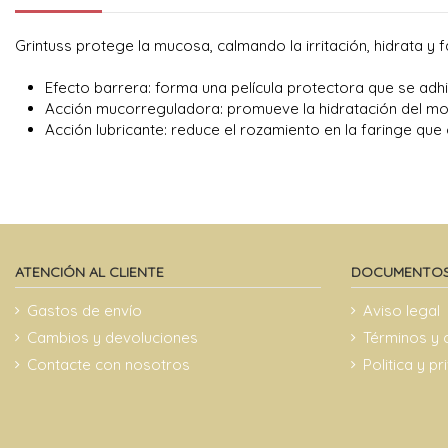
Grintuss protege la mucosa, calmando la irritación, hidrata y
Efecto barrera: forma una película protectora que se adhi
Acción mucorreguladora: promueve la hidratación del mo
Acción lubricante: reduce el rozamiento en la faringe que 
ATENCIÓN AL CLIENTE
DOCUMENTOS
Gastos de envío
Aviso legal
Cambios y devoluciones
Términos y 
Contacte con nosotros
Politica y p