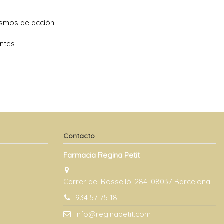
ismos de acción:
antes
Contacto
Farmacia Regina Petit
Carrer del Rosselló, 284, 08037 Barcelona
934 57 75 18
info@reginapetit.com