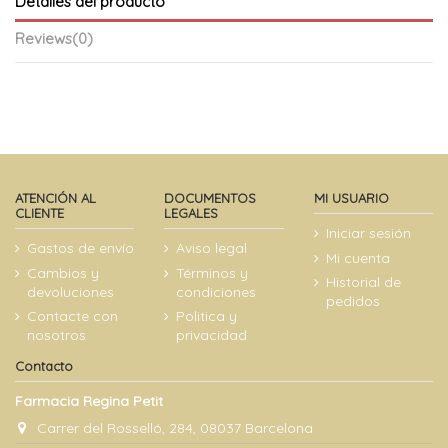
Detalles del producto
Reviews
(0)
ATENCIÓN AL
DOCUMENTOS
MI USUARIO
CLIENTE
LEGALES
Iniciar sesión
Gastos de envío
Aviso legal
Mi cuenta
Cambios y
Términos y
Historial de
devoluciones
condiciones
pedidos
Contacte con
Politica y
nosotros
privacidad
Contacto
Farmacia Regina Petit
Carrer del Rosselló, 284, 08037 Barcelona