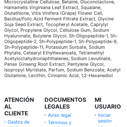
Microcrystalline Cellulose, Betaine, Gluconolactone,
Hamamelis Virginiana Leaf Extract, Squalane,
Glutathione, Vitis Vinifera (Grape) Flower Cell,
Bacillus/Folic Acid Ferment Filtrate Extract, Glycine
Soja Seed Extract, Tocopheryl Acetate, Caprylyl
Glycol, Propylene Glycol, Cellulose Gum, Sodium
Hyaluronate, Butylene Glycol, Sh-Oligopeptide-1, Sh-
Oligopeptide-2, Sh-Polypeptide-1, Sh-Polypeptide-9,
Sh-Polypeptide-11, Potassium Sorbate, Sodium
Phytate, Cetearyl Ethylhexanoate, Tetramethyl
Acetyloctahydronaphthalenes, Sodium Levulinate,
Panax Ginseng Root Extract, Pentylene Glycol,
Isopropyl Myristate, Parfum, Sodium Benzoate, Acetyl
Glutamine, Lecithin, Cinnamic Acid, 1,2-Hexanediol
ATENCIÓN
DOCUMENTOS
MI
AL
LEGALES
USUARIO
CLIENTE
Aviso legal
Iniciar
sesión
Gastos de
Términos y