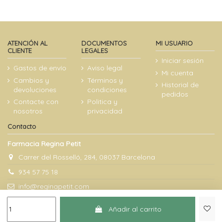
ATENCIÓN AL
DOCUMENTOS
MI USUARIO
CLIENTE
LEGALES
Iniciar sesión
Gastos de envío
Aviso legal
Mi cuenta
Cambios y
Términos y
Historial de
devoluciones
condiciones
pedidos
Contacte con
Politica y
nosotros
privacidad
Contacto
Farmacia Regina Petit
Carrer del Rosselló, 284, 08037 Barcelona
934 57 75 18
info@reginapetit.com
Añadir al carrito
@Farmacia Regina Petit