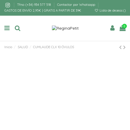
Tfno: (+34) 934 577 518
Contactar por Whatsapp
GASTOS DE ENVÍO 2,95€ | GRATIS A PARTIR DE 39€
Lista de deseos (
)
0
Inicio
SALUD
CUMLAUDE CLX 10 ÓVULOS