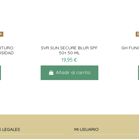
FOLIANTE
KAIDAX EMBARAZO &
 75ML
LACTANCIA
29,95 €
ck
rrito
Añadir al carrito
RTURO:
SVR SUN SECURE BLUR SPF
GH FUN
OSIDAD
50+ 50 ML
19,95 €
Añadir al carrito
 LEGALES
MI USUARIO