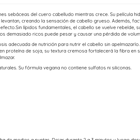
ones sebáceas del cuero cabelludo mientras crece. Su película h
se levantan, creando la sensación de cabello grueso. Además, fac
ecto.Sin lípidos fundamentales, el cabello se vuelve rebelde, su b
tos demasiado ricos puede pesar y causar una pérdida de volum
is adecuada de nutrición para nutrir el cabello sin apelmazarlo.
en proteína de soja, su textura cremosa fortalecerá la fibra en su
elmazar.
urales. Su fórmula vegana no contiene sulfatos ni siliconas.
ha de medios a puntas. Dejar durante 2 a 3 minutos y luego des