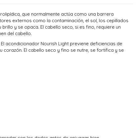
idrolipídica, que normalmente actúa como una barrera
tores externos como la contaminación, el sol, los cepillados
rillo y se opaca. El cabello seco, si es fino, requiere un
en del cabello.
 El acondicionador Nourish Light previene deficiencias de
 corazón. El cabello seco y fino se nutre, se fortifica y se
enredar con los dedos antes de enjuagar bien.