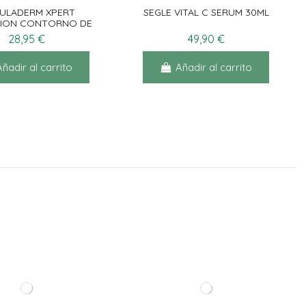
GULADERM XPERT
SEGLE VITAL C SERUM 30ML
SION CONTORNO DE
OJOS 15ML
28,95 €
49,90 €
Añadir al carrito
Añadir al carrito