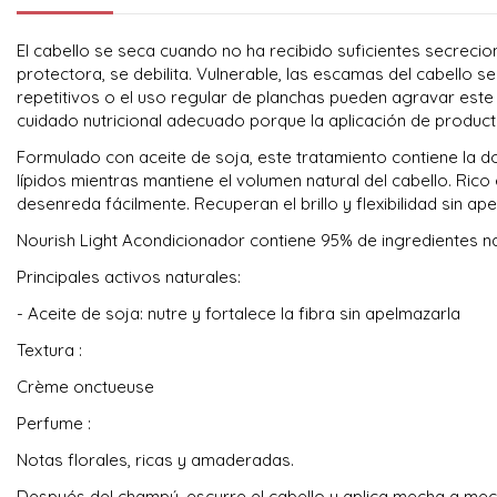
El cabello se seca cuando no ha recibido suficientes secreci
protectora, se debilita. Vulnerable, las escamas del cabello 
repetitivos o el uso regular de planchas pueden agravar este ef
cuidado nutricional adecuado porque la aplicación de produc
Formulado con aceite de soja, este tratamiento contiene la dos
lípidos mientras mantiene el volumen natural del cabello. Rico 
desenreda fácilmente. Recuperan el brillo y flexibilidad sin ap
Nourish Light Acondicionador contiene 95% de ingredientes nat
Principales activos naturales:
- Aceite de soja: nutre y fortalece la fibra sin apelmazarla
Textura :
Crème onctueuse
Perfume :
Notas florales, ricas y amaderadas.
Después del champú, escurre el cabello y aplica mecha a mec