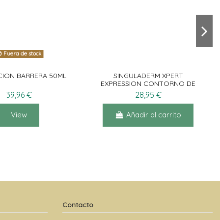
Fuera de stock
CION BARRERA 50ML
SINGULADERM XPERT
EXPRESSION CONTORNO DE
OJOS 15ML
39,96 €
28,95 €
View
Añadir al carrito
Contacto