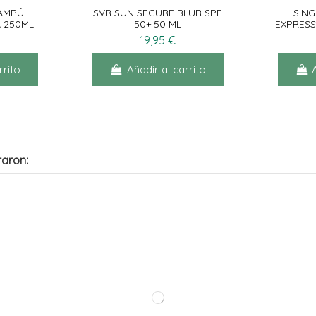
AMPÚ
SVR SUN SECURE BLUR SPF
SIN
A 250ML
50+ 50 ML
EXPRES
19,95 €
rrito
Añadir al carrito
raron: