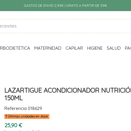
GASTOS DE ENVÍO 2,95€ | GRATIS A PARTIR DE 39€
RBODIETÉTICA
MATERNIDAD
CAPILAR
HIGIENE
SALUD
PA
LAZARTIGUE ACONDICIONADOR NUTRICIÓ
150ML
Referencia
018629
Últimas unidades en stock
25,90 €