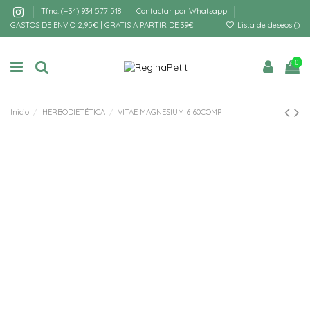
Tfno: (+34) 934 577 518
Contactar por Whatsapp
GASTOS DE ENVÍO 2,95€ | GRATIS A PARTIR DE 39€
Lista de deseos (
)
0
Inicio
HERBODIETÉTICA
VITAE MAGNESIUM 6 60COMP